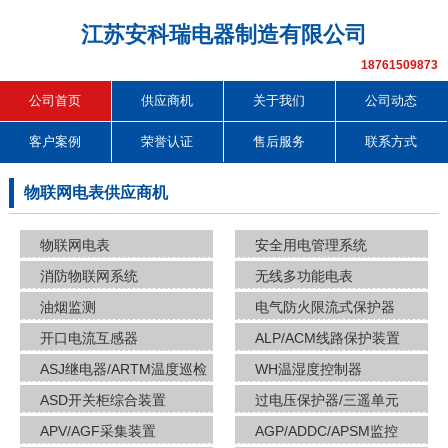
江苏安科瑞电器制造有限公司
18761509873
公司首页
供应商机
关于我们
公司动态
客户案例
荣誉认证
售后服务
联系方式
物联网电表供应商机
物联网电表
安全用电管理系统
消防物联网系统
无线多功能电表
油烟监测
电气防火限流式保护器
开口电流互感器
ALP/ACM线路保护装置
ASJ继电器/ARTM温度巡检
WH温湿度控制器
ASD开关柜综合装置
过电压保护器/三遥单元
APV/AGF采集装置
AGP/ADDC/APSM监控