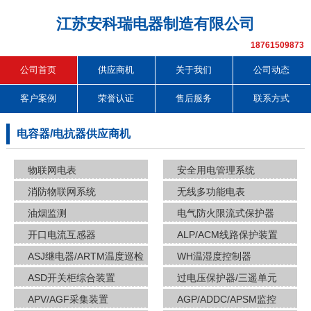
江苏安科瑞电器制造有限公司
18761509873
公司首页
供应商机
关于我们
公司动态
客户案例
荣誉认证
售后服务
联系方式
电容器/电抗器供应商机
物联网电表
安全用电管理系统
消防物联网系统
无线多功能电表
油烟监测
电气防火限流式保护器
开口电流互感器
ALP/ACM线路保护装置
ASJ继电器/ARTM温度巡检
WH温湿度控制器
ASD开关柜综合装置
过电压保护器/三遥单元
APV/AGF采集装置
AGP/ADDC/APSM监控