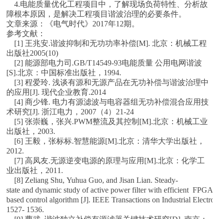
4.电能质量优化工程项目中，了解现场负荷特性、分析故
障根本原因，是解决工程项目谐波治理的必要条件。
文章来源：《电气时代》2017年12期。
参考文献：
[1] 王兆安.谐波抑制和无功功率补偿[M]. 北京：机械工程
出版社2005(10)
[2] 能源部电力司.GB/T14549-93电能质量 公用电网谐波
[S].北京：中国标准出版社，1994.
[3] 程爱玲. 浅谈有源和无源产品在无功补偿与谐波治理中
的应用[J]. 现代企业教育.2014
[4] 商少锋. 电力有源滤波与电容器组无功补偿混合应用技
术研究[J]. 浙江电力，2007（4）21-24
[5] 张崇巍，张兴.PWM整流及其控制[M].北京：机械工业
出版社，2003.
[6] 王毅，张标标.智慧能源[M].北京：清华大学出版社，
2012.
[7] 高凤友.无源逆变电源的原理与应用[M].北京：化学工
业出版社，2011.
[8] Zeliang Shu, Yuhua Guo, and Jisan Lian. Steady-
state and dynamic study of active power filter with efficient FPGA-
based control algorithm [J]. IEEE Transactions on Industrial Electro
1527- 1536.