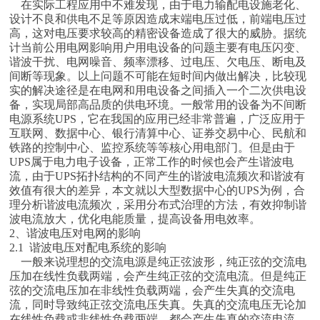
在实际工程应用中不难发现，由于电力输配电设施老化、
设计不良和供电不足等原因造成末端电压过低，前端电压过
高，这对电压要求较高的精密设备造成了很大的威胁。据统
计当前公用电网影响用户用电设备的问题主要有电压闪变、
谐波干扰、电网噪音、频率漂移、过电压、欠电压、断电及
间断等现象。以上问题不可能在短时间内做出解决，比较现
实的解决途径是在电网和用电设备之间插入一个二次供电设
备，实现局部高品质的供电环境。一般常用的设备为不间断
电源系统UPS，它在我国的应用已经非常普遍，广泛应用于
互联网、数据中心、银行清算中心、证券交易中心、民航和
铁路的控制中心、监控系统等等核心用电部门。但是由于
UPS属于电力电子设备，正常工作的时候也会产生谐波电
流，由于UPS拓扑结构的不同产生的谐波电流频次和谐波有
效值有很大的差异，本文就以大型数据中心的UPS为例，合
理分析谐波电流频次，采用分布式治理的方法，有效抑制谐
波电流放大，优化电能质量，提高设备用电效率。
2、谐波电压对电网的影响
2.1 谐波电压对配电系统的影响
一般来说理想的交流电源是纯正弦波形，纯正弦的交流电
压加在线性负载两端，会产生纯正弦的交流电流。但是纯正
弦的交流电压加在非线性负载两端，会产生失真的交流电
流，同时导致纯正弦交流电压失真。失真的交流电压无论加
在线性负载或非线性负载两端，都会产生失真的交流电流。