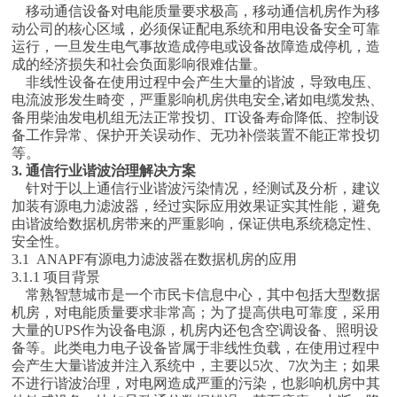
移动通信设备对电能质量要求极高，移动通信机房作为移
动公司的核心区域，必须保证配电系统和用电设备安全可靠
运行，一旦发生电气事故造成停电或设备故障造成停机，造
成的经济损失和社会负面影响很难估量。
非线性设备在使用过程中会产生大量的谐波，导致电压、
电流波形发生畸变，严重影响机房供电安全,诸如电缆发热、
备用柴油发电机组无法正常投切、IT设备寿命降低、控制设
备工作异常、保护开关误动作、无功补偿装置不能正常投切
等。
3. 通信行业谐波治理解决方案
针对于以上通信行业谐波污染情况，经测试及分析，建议
加装有源电力滤波器，经过实际应用效果证实其性能，避免
由谐波给数据机房带来的严重影响，保证供电系统稳定性、
安全性。
3.1 ANAPF有源电力滤波器在数据机房的应用
3.1.1 项目背景
常熟智慧城市是一个市民卡信息中心，其中包括大型数据
机房，对电能质量要求非常高；为了提高供电可靠度，采用
大量的UPS作为设备电源，机房内还包含空调设备、照明设
备等。此类电力电子设备皆属于非线性负载，在使用过程中
会产生大量谐波并注入系统中，主要以5次、7次为主；如果
不进行谐波治理，对电网造成严重的污染，也影响机房中其