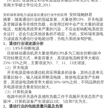
[9] 曹武. 谐波独立补偿有源滤器关键技术研究[D]. 南京：
东南大学硕士学位论文,2011.
安科瑞鲍静君
安科瑞有源电力滤波器在通信行业中的应用
摘要：随着通信行业的迅猛发展，大量使用UPS、开关电源
及变频设备等非线性负载，在使用过程中会产生大量的谐波
电流，给配电系统带来严重的污染，不仅会影响配电系统安
全运行，还会引起其他设备的不稳定，为此，安科瑞有源电
力滤波器为通信行业电能治理，为电力系统保驾护航。
1、通信行业谐波源分析
（1）UPS不间断电源
目前移动通信机房大量使用的UPS多为三相全控桥6脉冲
可控硅整流方式，单套容量大，其谐波电流畸变率大都在
25%~35%之间，主要谐波为5、7、11、13次谐波。
（2）开关电源
开关电源是移动通信机房应用最多的设备，其特点是单元
容量比较小，输入端采用整流电路，致使电流波形产生畸
变，其谐波电流畸变率大都在30%~60%之间，不同品牌的开
关电源谐波含量差别比较大。
（3）计算机设备
电路中的开关器件及感性负载工作于高频开关状态而产生
脉冲，计算机设备产生谐波以3次、5次和7次为主。
2、通信行业的电能质量问题及危害