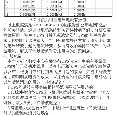
图7 补偿后谐波电压电流有效值
以上数据满足GB/T 14549-93《电能质量 公用电网谐波》
的相关限值。通过对现场系统和负荷特性的了解，分析负荷
故障原因，避免了UPS自带无源滤波器与UPS间的并联谐
振，抑制电流谐波放大；采用分布式补偿方案，避免变压器
间电压畸变引起的电流畸变，从而有效的滤除UPS产生的谐
波电流，解决了现场谐波对公用电网的污染问题。
4、结束语
本文分析了数据中心主要负荷UPS谐波产生的主要原因、
UPS内部无源滤波原理、谐波电压和谐波电流间的互相关系
以及在工程项目中如何判断谐波引起的故障，并提出解决方
案，抑制谐波电流的放大，采用合理的补偿策略，最终达到
滤除谐波污染的目的。得出结论：
1.UPS的谐波主要是由相控整流功率器件引起的；
2.12脉冲整流型UPS上下桥调相角或带载不对称时，输入
端11次谐波滤波器会与UPS未抵消的5次、7次谐波电流产生
谐振，放大5次、7次谐波电流；
3.有源电力滤波器APF并不适用于谐波电压（背景谐波）
引起的谐波电流滤波场合；