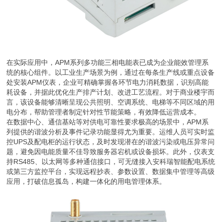
在实际应用中，APM系列多功能三相电能表已成为企业能效管理系
统的核心组件。以工业生产场景为例，通过在每条生产线或重点设备
处安装APM仪表，企业可精确掌握各环节电力消耗数据，识别高能
耗设备，并据此优化生产排产计划、改进工艺流程。对于商业楼宇而
言，该设备能够清晰呈现公共照明、空调系统、电梯等不同区域的用
电分布，帮助管理者制定针对性节能策略，有效降低运营成本。
在数据中心、通信基站等对供电可靠性要求极高的场景中，APM系
列提供的谐波分析及事件记录功能显得尤为重要。运维人员可实时监
控UPS及配电柜的运行状态，及时发现潜在的谐波污染或电压异常问
题，避免因电能质量不佳导致服务器宕机或设备损坏。此外，仪表支
持RS485、以太网等多种通信接口，可无缝接入安科瑞智能配电系统
或第三方监控平台，实现远程抄表、参数设置、数据集中管理等高级
应用，打破信息孤岛，构建一体化的用电管理体系。