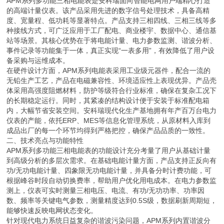
APM系列多功能三相电能表是安科瑞面向智能电网用户端精心打造
的高端计量仪表。该产品采用先进的数字信号处理技术，具备高精
度、宽量程、低功耗等显著特点。产品支持三相四线、三相三线等多
种接线方式，可广泛应用于工厂配电、商业楼宇、数据中心、通信基
站等场景。其核心优势在于将电能计量、电力参数监测、谐波分析、
事件记录等功能集于一体，真正实现“一表多用”，有效降低了用户设
备采购与运维成本。
在硬件设计方面，APM系列电能表采用工业级元器件，配合一流的
无铅生产工艺，产品在电磁兼容性、环境适应性上表现优异。产品壳
体采用高强度阻燃材料，防护等级符合行业标准，确保在复杂工况下
的长期稳定运行。同时，其紧凑的结构设计便于安装于标准配电箱
内，大幅节省安装空间。安科瑞现代化生产基地拥有年产百万台电力
仪表的产能，依托ERP、MES等信息化管理系统，从原材料入库到
成品出厂的每一个环节均得到严格把控，确保产品品质的一致性。
二、技术亮点与功能特性
APM系列多功能三相电能表的功能设计充分考量了用户从基础计量
到高级分析的多层次需求。在基础电能计量方面，产品支持正反向有
功/无功电能计量、四象限无功电能计量，并具备分时计费功能，可
根据峰谷时段自动切换费率，帮助用户优化用电成本。在电力参数监
测上，仪表可实时测量三相电压、电流、有功/无功功率、功率因
数、频率等关键电气参数，测量精度达到0.5S级，数据刷新周期短，
能够快速反映电网状态变化。
针对现代电力系统日益复杂的谐波污染问题，APM系列内置谐波分