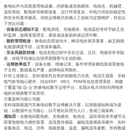
换电站作为高密度用电设施，内部集成充电模块、电池仓、机械臂、
温控系统、配电柜等精密设备，运行环境复杂，对电力供应的稳定性
和安全性要求极高。传统运维模式依赖人工巡检与定期维护，存在以
下突出问题：
-
设备状态感知不足
：配电系统、充电模块、电池温控等环节缺乏实
时监测，故障发现滞后，易造成设备损坏或运营中断。
-
能耗管理粗放
：换电站负荷波动大，峰谷电价差异显著，缺乏精细
化能源调度手段，运营成本偏高。
-
安全风险防控难
：电池充电过程中存在过温、过压、绝缘异常等隐
患，传统手段难以实现早期预警与主动防御。
-
运维效率低下
：设备台账、维修记录、备件管理依赖纸质或零散电
子文档，数据孤岛严重，故障响应周期长。
针对上述痛点，安科瑞依托自有的智能电力仪表、电流互感器、非标
电气柜等核心硬件，结合ERP、MES、PDM等信息管理系统，构建
了覆盖“端-边-云”的换电站数字运维平台，实现从电力供给到用电终
端的全链路数字化管控。
方案架构与核心功能
安科瑞新能源汽车换电站数字运维解决方案，以智能感知终端为基
础，以数据中台为核心，以可视化应用为入口，形成三级架构：
感知层
：在换电站配电柜、充电模块、电池仓、温控系统等关键节点
部署智能电力测控装置、温湿度传感器、漏电流探测器等硬件，实时
采集电压、电流、功率、电能质量、温度、漏电流等参数。所有数据