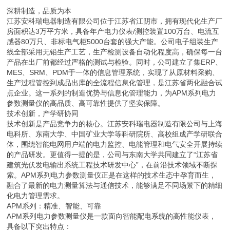
深耕制造，品质为本
江苏安科瑞电器制造有限公司位于江苏省江阴市，拥有现代化生产厂
房面积达3万平方米，具备年产电力仪表/测控装置100万台、电流互
感器80万只、非标电气柜5000台套的强大产能。公司电子组装生产
线全部采用无铅生产工艺，生产检测设备自动化程度高，确保每一台
产品在出厂前都经过严格的测试与检验。同时，公司建立了集ERP、
MES、SRM、PDM于一体的信息管理系统，实现了从原材料采购、
生产过程管控到成品出库的全流程信息化管理，是江苏省两化融合试
点企业。这一系列的制造优势与信息化管理能力，为APM系列电力
参数测量仪的高品质、高可靠性提供了坚实保障。
技术创新，产学研协同
技术创新是产品竞争力的核心。江苏安科瑞电器制造有限公司与上海
电科所、东南大学、中国矿业大学等科研院所、高校组成产学研联合
体，围绕智能电网用户端的电力监控、电能管理和电气安全开展持续
的产品研发。更值得一提的是，公司与东南大学共同建立了“江苏省
建筑光伏发电输出系统工程技术研发中心”，在前沿技术领域不断探
索。APM系列电力参数测量仪正是在这样的技术生态中孕育而生，
融合了最新的电力测量算法与通信技术，能够满足不同场景下的精细
化电力管理需求。
APM系列：精准、智能、可靠
APM系列电力参数测量仪是一款面向智能配电系统的高性能仪表，
具备以下突出特点：