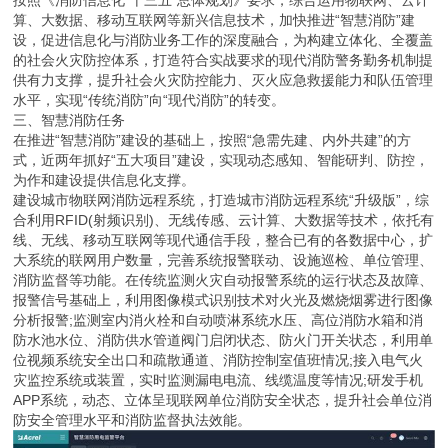
算、大数据、移动互联网等新兴信息技术，加快推进“智慧消防”建
设，促进信息化与消防业务工作的深度融合，为构建立体化、全覆盖
的社会火灾防控体系，打造符合实战要求的现代消防警务勤务机制提
供有力支撑，提升社会火灾防控能力、灭火应急救援能力和队伍管理
水平，实现“传统消防”向“现代消防”的转变。
三、智慧消防任务
在推进“智慧消防”建设的基础上，按照“急需先建、内外共建”的方
式，近两年抓好“五大项目”建设，实现动态感知、智能研判、防控，
为作和建设提供信息化支撑。
建设城市物联网消防远程系统，打造城市消防远程系统“升级版”，综
合利用RFID(射频识别)、无线传感、云计算、大数据等技术，依托有
线、无线、移动互联网等现代通信手段，整合已有的各数据中心，扩
大系统的联网用户数量，完善系统报警联动、设施巡检、单位管理、
消防监督等功能。在传统监测火灾自动报警系统的运行状态及故障、
报警信号基础上，利用图像模式识别技术对火光及燃烧烟雾进行图像
分析报警;监测室内消火栓和自动喷淋系统水压、高位消防水箱和消
防水池水位、消防供水管道阀门启闭状态、防火门开关状态，利用单
位视频系统安全出口和疏散通道、消防控制室值班情况;接入电气火
灾监控系统或装置，实时监测漏电电流、线缆温度等情况;研发手机
APP系统，动态、立体呈现联网单位消防安全状态，提升社会单位消
防安全管理水平和消防监督执法效能。