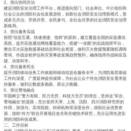
2、突出协同共治
建设消防安全治理工作平台，推进面向部门、社会单位、中介组织和
社会公众的消防社会化发展进程，创新社会消防安全治理新模式，形
成多元共治、齐抓共管、全民参与、全社会共享的社会消防安全治理
新格局。
3、突出服务实战
按照“信息互通、快速便捷、指挥”的原则，建立覆盖全国的应急通信
系统，提升应急通信网络覆盖能力，搭建“一张图”的实战指挥平台，
整合灭火应急救援基础信息和社会资源，做到灭火救援预案随机调阅
查询、作战全程评估和灾害事故发展趋势预判，确保指挥作战响应迅
捷、决策科学。
4、突出服务民生
提升消防移动业务工作效能和移动信息化服务水平，为消防基层基础
工作向深度、广度延伸提供保障，为社会公众个性化消防安全需求提
供服务，做到让数据多跑路、群众少跑腿。
5、突出警地融合
牢固树立“警力有限、民力无穷、科技力无尽”的理念，坚持走“军合、
警地融合”的道路，充分发挥天津、上海、沈阳、四川消防研究所的
作用，加强与、高等院校、科研机构等深度合作，借助社会优势资
源，借助“外力”联合开展项目攻关和关键技术研究，充分运用先进实
用的消防科技成果。
二、工作目标
按照《消防信息化“十三五”总体规划》要求，综合运用物联网、云计