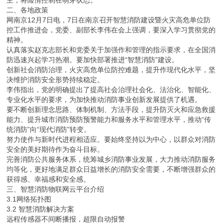
二、各地政策
网南京12月7日电，7日在南京召开智慧消防建设暨火灾高危单位防
控工作推进会，党委、副部长李伟在会上强调，要深入学习贯彻党的
精神。
认真落实赵克志部长和党委关于加强作和管理的指示要求，在全国消
防迅速兴起学习热潮。要加快部署推进“智慧消防”建设。
创新社会消防治理，火灾高危单位防控难题，提升作现代化水平，坚
决维护消防安全形势持续稳定。
李伟指出，党的明确提出了提高社会治理社会化、法治化、智能化、
专业化水平的要求，为加快推动消防事业创新发展提供了机遇。
要不断创新理念思路、体制机制、方法手段，提升防灭火和应急救援
能力、提升城市消防预防预警能力和服务水平和管理水平，推动“传
统消防”向“现代消防”转变。
努力使作与新时代进程相适应。要始终坚持以为中心，以群众对消防
安全的美好期待作为奋斗目标。
完善消防公共服务体系，统筹城乡消防事业发展，大力推动消防服务
均等化，更好地满足群众日益增长的消防安全需要，不断增强群众的
获得感、幸福感和安全感。
三、智慧消防物联网云平台介绍
3.1网络拓扑图
3.2 智慧消防解决方案
远程传感器不间断播报，超限自动报警