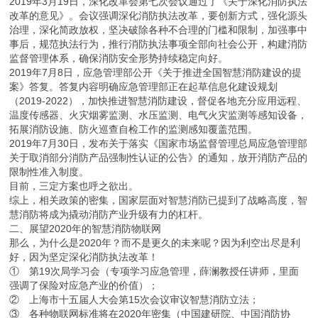
2019年3月19日，深化改革会第七次会议通过了《关于深化消防执法
改革的意见》。会议强调深化消防执法改革，要创新方式，强化源头
治理，深化简政放权，坚决破除各种不合理的门槛和限制，加强事中
事后，规范执法行为，推行消防执法事项全部向社会公开，构建消防
监督管理体系，确保消防安全形势持续稳定向好。
2019年7月8日，应急管理部公开《关于推进全国智慧消防建设的提
案》答复。答复内容明确应急管理部正在起草信息化建设规划
（2019-2022），加快推进智慧消防建设，督促各地充分应用远程、
温度传感器、火灾烟雾监测、水压监测、电气火灾监测等感知设备，
拓展消防设施、防火巡查自检工作的监测感知覆盖范围。
2019年7月30日，发布关于落实《国家市场监督管理总局应急管理部
关于取消部分消防产品强制性认证的公告》的通知，放开消防产品的
限制性准入制度。
目前，三定方案也呼之欲出。
综上，相关政策的密集，国家层面对智慧消防已提到了战略高度，智
慧消防将成为撬动消防产业升级有力的杠杆。
二、展望2020年的智慧消防物联网
那么，为什么是2020年？而不是更久的未来呢？因为利空出尽是利
好，因为坚定深化消防执法改革！
① 第19次局学习会（专项学习应急管理，薛澜教授任讲师，里面
强调了保险对应急产业的价值）；
② 上海市十五届人大会第15次会议审议智慧消防立法；
③ 各种物联网标准将在2020年密集（中国建研院、中国消防协