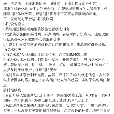
会、沈消所、上海消防协会、城建院、上海工程设备协会等）。
满眼生机转化钧,天工人巧日争新。在智慧城市建设的大背景下，伴
随着消防体制改革，智慧消防将迎来百花齐放春满园的局面。
三、安科瑞对于智慧消防物联网
消防设备模块
系统通过标签感知消防设施位置状态消息
把消防设施的购买时间、到期时间、安装时间、负责人、巡检次数
等信息都录入到数据中心的服务器中
可以分门别类地对消防设备进行维护和管理；生成消防设备台账。
消防水模块
消防水源的水位和水压监测仪表，通过GSM400上传
消防水位水压探测，判断是否漏水、开盖等事件，当消防水压不
够，管网漏水时，用手机app推送、短信、邮箱等方式及时通知相关
人员及时维修维护，保证消防安全
实时采集水泵控制柜电源、故障、启停和手/自动状态信息；实时采
集主管网实时压力信息；在各阀门处安装传感器，实时采集各阀门状
态
防排烟模块
目前可接入鑫豪斯/众山（UDP）和嘉德/海康威视（NB平台）的NB
烟感，也可以接入485输出的烟感，通过GSM400上传
系统通过高灵敏的无线烟感报警装置，实现对烟雾、可燃气体进行
监测，一旦发现监测数据超过报警值，通过设备的标签、地理位置定