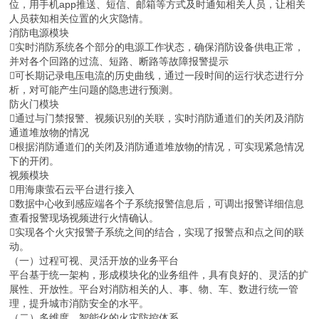
位，用手机app推送、短信、邮箱等方式及时通知相关人员，让相关
人员获知相关位置的火灾隐情。
消防电源模块
实时消防系统各个部分的电源工作状态，确保消防设备供电正常，
并对各个回路的过流、短路、断路等故障报警提示
可长期记录电压电流的历史曲线，通过一段时间的运行状态进行分
析，对可能产生问题的隐患进行预测。
防火门模块
通过与门禁报警、视频识别的关联，实时消防通道们的关闭及消防
通道堆放物的情况
根据消防通道们的关闭及消防通道堆放物的情况，可实现紧急情况
下的开闭。
视频模块
用海康萤石云平台进行接入
数据中心收到感应端各个子系统报警信息后，可调出报警详细信息
查看报警现场视频进行火情确认。
实现各个火灾报警子系统之间的结合，实现了报警点和点之间的联
动。
（一）过程可视、灵活开放的业务平台
平台基于统一架构，形成模块化的业务组件，具有良好的、灵活的扩
展性、开放性。平台对消防相关的人、事、物、车、数进行统一管
理，提升城市消防安全的水平。
（二）多维度、智能化的火灾防控体系