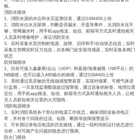
账。
消防水模块
1、消防水源的水位和水压监测仪表，通过GSM400上传
2、消防水位水压探测，判断是否漏水、开盖等事件，当消防水压不
够，管网漏水时，用手机app推送、短信、邮箱等方式及时通知相关
人员及时维修维护，保证消防安全
3、实时采集水泵控制柜电源、故障、启停和手/自动状态信息；实时
采集主管网实时压力信息；在各阀门处安装传感器，实时采集各阀门
状态
防排烟模块
1、目前可接入鑫豪斯/众山（UDP）和嘉德/海康威视（NB平台）的
NB烟感，也可以接入485输出的烟感，通过GSM400上传
2、系统通过高灵敏的无线烟感报警装置，实现对烟雾、可燃气体进
行监测，一旦发现监测数据超过报警值，通过设备的标签、地理位置
定位，用手机app推送、短信、邮箱等方式及时通知相关人员，让相
关人员获知相关位置的火灾隐情。
消防电源模块
1、实时消防系统各个部分的电源工作状态，确保消防设备供电正
常，并对各个回路的过流、短路、断路等故障报警提示
2、可长期记录电压电流的历史曲线，通过一段时间的运行状态进行
分析，对可能产生问题的隐患进行预测。
防火门模块