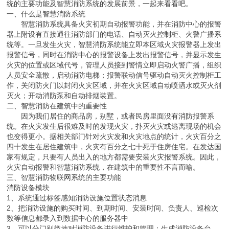
统的主要功能及智慧消防系统的发展前景，一起来看看吧。
一、什么是智慧消防系统
智慧消防系统具备火灾初期自动报警功能，并在消防中心的报警
器上附设有直接通往消防部门的电话、自动灭火控制柜、火警广播系
统等。一旦发生火灾，智慧消防系统能立即本区域火灾报警器上发出
报警信号，同时在消防中心的报警设备上发出报警信号，并显示发生
火灾的位置或区域代号，管理人员接到警情立即启动火警广播，组织
人员安全疏散，启动消防电梯；报警联动信号驱动自动灭火控制柜工
作，关闭防火门以封闭火灾区域，并在火灾区域自动喷洒水或灭火剂
灭火；开动消防泵和自动排烟装置。
二、智慧消防在建筑中的重要性
因为我们居住的商品房，别墅，或者民房里面没有消防报警系
统。在火灾发生后很难及时的发现火灾，扑灭火灾或逃离现场的机会
也变得更小。据相关部门针对火灾发和火灾地点的统计，火灾百分之
四十发生在居住建筑中，火灾有百分之七十死于住房住宅。在发达国
家有规定，只要有人员出入的地方都需要安装火灾报警系统。因此，
火灾自动报警和智慧消防系统，在建筑中的重要性不言而喻。
三、智慧消防物联网系统的主要功能
消防设备模块
1、系统通过标签感知消防设施位置状态消息
2、把消防设施的购买时间、到期时间、安装时间、负责人、巡检次
数等信息都录入到数据中心的服务器中
3、可以分门别类地对消防设备进行维护和管理；生成消防设备台