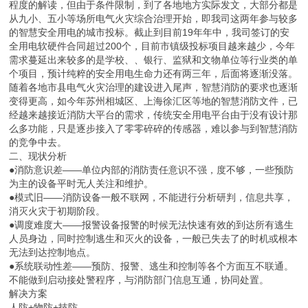
程度的解读，但由于条件限制，到了各地地方实际发文，大部分都是
从九小、五小等场所电气火灾综合治理开始，即我司这两年参与较多
的智慧安全用电的城市投标。截止到目前19年年中，我司签订的安
全用电软硬件合同超过200个，目前市镇级投标项目越来越少，今年
需求蔓延出来较多的是学校、、银行、监狱和文物单位等行业类的单
个项目，预计纯粹的安全用电生命力还有两三年，后面将逐渐没落。
随着各地市县电气火灾治理的建设进入尾声，智慧消防的要求也逐渐
变得更高，如今年苏州相城区、上海徐汇区等地的智慧消防文件，已
经越来越接近消防大平台的需求，传统安全用电平台由于没有设计那
么多功能，只是逐步接入了零零碎碎的传感器，难以参与到智慧消防
的竞争中去。
二、现状分析
●消防意识差——单位内部的消防责任意识不强，度不够，一些预防
为主的设备平时无人关注和维护。
●模式旧——消防设备一般不联网，不能进行分析研判，信息共享，
消灭火灾于初期阶段。
●调度难度大——报警设备报警的时候无法快速有效的到达所有逃生
人员身边，同时控制逃生和灭火的设备，一般已失去了的时机或根本
无法到达控制地点。
●系统联动性差——预防、报警、逃生和控制等各个方面互不联通。
不能做到启动接处警程序，与消防部门信息互通，协同处置。
解决方案
人防+物防+技防