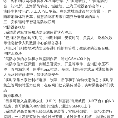
③ 各种物联网标准将在2020年密集（中国建研院、中国消防协
会、沈消所、上海消防协会、城建院、上海工程设备协会等）。
满眼生机转化钧,天工人巧日争新。在智慧城市建设的大背景下，伴
随着消防体制改革，智慧消防将迎来百花齐放春满园的局面。
三、安科瑞对于智慧消防物联网
消防设备模块
系统通过标签感知消防设施位置状态消息
把消防设施的购买时间、到期时间、安装时间、负责人、巡检次数
等信息都录入到数据中心的服务器中
可以分门别类地对消防设备进行维护和管理；生成消防设备台账。
消防水模块
消防水源的水位和水压监测仪表，通过GSM400上传
消防水位水压探测，判断是否漏水、开盖等事件，当消防水压不
够，管网漏水时，用手机app推送、短信、邮箱等方式及时通知相关
人员及时维修维护，保证消防安全
实时采集水泵控制柜电源、故障、启停和手/自动状态信息；实时采
集主管网实时压力信息；在各阀门处安装传感器，实时采集各阀门状
态
防排烟模块
目前可接入鑫豪斯/众山（UDP）和嘉德/海康威视（NB平台）的NB
烟感，也可以接入485输出的烟感，通过GSM400上传
系统通过高灵敏的无线烟感报警装置，实现对烟雾、可燃气体进行
监测，一旦发现监测数据超过报警值，通过设备的标签、地理位置定