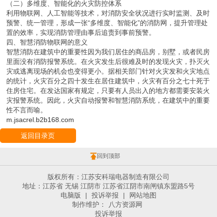
（二）多维度、智能化的火灾防控体系
利用物联网、人工智能等技术，对消防安全状况进行实时监测、及时
预警、统一管理，形成一张“多维度、智能化”的消防网，提升管理处
置的效率，实现消防管理由事后追责到事前预警。
四、智慧消防物联网的意义
智慧消防在建筑中的重要性因为我们居住的商品房，别墅，或者民房
里面没有消防报警系统。在火灾发生后很难及时的发现火灾，扑灭火
灾或逃离现场的机会也变得更小。据相关部门针对火灾发和火灾地点
的统计，火灾百分之四十发生在居住建筑中，火灾有百分之七十死于
住房住宅。在发达国家有规定，只要有人员出入的地方都需要安装火
灾报警系统。因此，火灾自动报警和智慧消防系统，在建筑中的重要
性不言而喻。
m.jsacrel.b2b168.com
返回目录页
回到顶部
版权所有：江苏安科瑞电器制造有限公司
地址：江苏省 无锡 江阴市 江苏省江阴市南闸镇东盟路5号
电脑版
|
投诉举报
|
网站地图
制作维护：
八方资源网
投诉举报