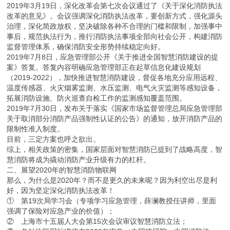
2019年3月19日，深化改革会第七次会议通过了《关于深化消防执法
改革的意见》。会议强调深化消防执法改革，要创新方式，强化源头
治理，深化简政放权，坚决破除各种不合理的门槛和限制，加强事中
事后，规范执法行为，推行消防执法事项全部向社会公开，构建消防
监督管理体系，确保消防安全形势持续稳定向好。
2019年7月8日，应急管理部公开《关于推进全国智慧消防建设的提
案》答复。答复内容明确应急管理部正在起草信息化建设规划
（2019-2022），加快推进智慧消防建设，督促各地充分应用远程、
温度传感器、火灾烟雾监测、水压监测、电气火灾监测等感知设备，
拓展消防设施、防火巡查自检工作的监测感知覆盖范围。
2019年7月30日，发布关于落实《国家市场监督管理总局应急管理部
关于取消部分消防产品强制性认证的公告》的通知，放开消防产品的
限制性准入制度。
目前，三定方案也呼之欲出。
综上，相关政策的密集，国家层面对智慧消防已提到了战略高度，智
慧消防将成为撬动消防产业升级有力的杠杆。
二、展望2020年的智慧消防物联网
那么，为什么是2020年？而不是更久的未来呢？因为利空出尽是利
好，因为坚定深化消防执法改革！
① 第19次局学习会（专项学习应急管理，薛澜教授任讲师，里面
强调了保险对应急产业的价值）；
② 上海市十五届人大会第15次会议审议智慧消防立法；