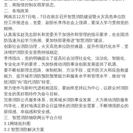
主，将险情控制在萌芽状态。
二、各地政策
网南京12月7日电，7日在南京召开智慧消防建设暨火灾高危单位防
控工作推进会，党委、副部长李伟在会上强调，要深入学习贯彻党的
精神。
认真落实赵克志部长和党委关于加强作和管理的指示要求，在全国消
防迅速兴起学习热潮。要加快部署推进“智慧消防”建设。
创新社会消防治理，火灾高危单位防控难题，提升作现代化水平，坚
决维护消防安全形势持续稳定。
李伟指出，党的明确提出了提高社会治理社会化、法治化、智能化、
专业化水平的要求，为加快推动消防事业创新发展提供了机遇。
要不断创新理念思路、体制机制、方法手段，提升防灭火和应急救援
能力、提升城市消防预防预警能力和服务水平和管理水平，推动“传
统消防”向“现代消防”转变。
努力使作与新时代进程相适应。要始终坚持以为中心，以群众对消防
安全的美好期待作为奋斗目标。
完善消防公共服务体系，统筹城乡消防事业发展，大力推动消防服务
均等化，更好地满足群众日益增长的消防安全需要，不断增强群众的
获得感、幸福感和安全感。
三、智慧消防物联网云平台介绍
3.1网络拓扑图
3.2 智慧消防解决方案