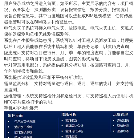
用户登录成功之后进入首页，如图所示。主要展示的内容有：项目概
况、设备状态、探测器分类、设备报警信息、报警分类、报警统计、
设备台账信息等。其中百度地图可以选配成BIM建筑模型，任何传感
器报警时可以在BIM模型中预警显示。
电气火灾子系统可接入电气火灾、故障电弧、电气火灾主机、灭弧式
保护器探测和母排无线测温探测等。
系统在产生报警或隐患后，系统可以针对工程人员派发工单，处理完
以后工程人员能够在系统中填写相关工单任务记录，以供历史查询。
隐患统计支持对项目进行日、月、季、年的维度查询，并能够自定义
时间查询，将项目下隐患以曲线，图表的形式展现。
针对智慧用电部分，系统提供能耗分析功能，按回路可查询日、月、
年的能耗报表和曲线。
系统提供谐波监测和三相不平衡分析功能。
需量监测分析：支持对需量进行逐日、逐月、逐年的统计，并支持需
量监测。
运维管理：系统支持巡检计划和巡检日历，可支持巡检人员使用手机
NFC芯片巡检打卡的功能。
手机APP功能展示