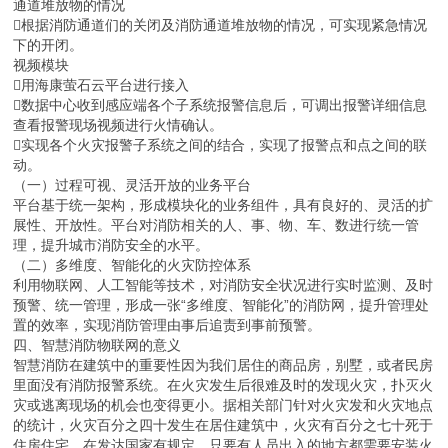
通道堆放物的情况
根据消防通道们的关闭及消防通道堆放物的情况，可实现紧急情况
下的开闭。
视频模块
用海康萤石云平台进行接入
数据中心收到感应端各个子系统报警信息后，可调出报警详细信息
查看报警现场视频进行火情确认。
实现各个火灾报警子系统之间的结合，实现了报警点和点之间的联
动。
（一）过程可视、灵活开放的业务平台
平台基于统一架构，形成模块化的业务组件，具有良好的、灵活的扩
展性、开放性。平台对消防相关的人、事、物、车、数进行统一管
理，提升城市消防安全的水平。
（二）多维度、智能化的火灾防控体系
利用物联网、人工智能等技术，对消防安全状况进行实时监测、及时
预警、统一管理，形成一张“多维度、智能化”的消防网，提升管理处
置的效率，实现消防管理由事后追责到事前预警。
四、智慧消防物联网的意义
智慧消防在建筑中的重要性因为我们居住的商品房，别墅，或者民房
里面没有消防报警系统。在火灾发生后很难及时的发现火灾，扑灭火
灾或逃离现场的机会也变得更小。据相关部门针对火灾发和火灾地点
的统计，火灾百分之四十发生在居住建筑中，火灾有百分之七十死于
住房住宅。在发达国家有规定，只要有人员出入的地方都需要安装火