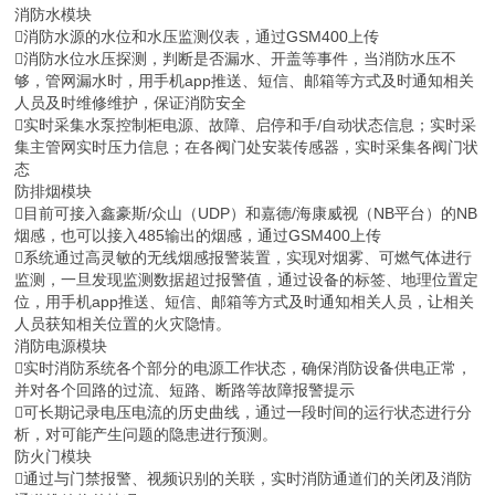
消防水模块
消防水源的水位和水压监测仪表，通过GSM400上传
消防水位水压探测，判断是否漏水、开盖等事件，当消防水压不
够，管网漏水时，用手机app推送、短信、邮箱等方式及时通知相关
人员及时维修维护，保证消防安全
实时采集水泵控制柜电源、故障、启停和手/自动状态信息；实时采
集主管网实时压力信息；在各阀门处安装传感器，实时采集各阀门状
态
防排烟模块
目前可接入鑫豪斯/众山（UDP）和嘉德/海康威视（NB平台）的NB
烟感，也可以接入485输出的烟感，通过GSM400上传
系统通过高灵敏的无线烟感报警装置，实现对烟雾、可燃气体进行
监测，一旦发现监测数据超过报警值，通过设备的标签、地理位置定
位，用手机app推送、短信、邮箱等方式及时通知相关人员，让相关
人员获知相关位置的火灾隐情。
消防电源模块
实时消防系统各个部分的电源工作状态，确保消防设备供电正常，
并对各个回路的过流、短路、断路等故障报警提示
可长期记录电压电流的历史曲线，通过一段时间的运行状态进行分
析，对可能产生问题的隐患进行预测。
防火门模块
通过与门禁报警、视频识别的关联，实时消防通道们的关闭及消防