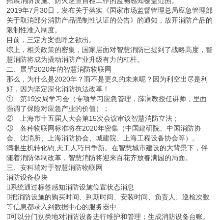
拓展消防设施、防火巡查自检工作的监测感知覆盖范围。
2019年7月30日，发布关于落实《国家市场监督管理总局应急管理部
关于取消部分消防产品强制性认证的公告》的通知，放开消防产品的
限制性准入制度。
目前，三定方案也呼之欲出。
综上，相关政策的密集，国家层面对智慧消防已提到了战略高度，智
慧消防将成为撬动消防产业升级有力的杠杆。
二、展望2020年的智慧消防物联网
那么，为什么是2020年？而不是更久的未来呢？因为利空出尽是利
好，因为坚定深化消防执法改革！
① 第19次局学习会（专项学习应急管理，薛澜教授任讲师，里面
强调了保险对应急产业的价值）；
② 上海市十五届人大会第15次会议审议智慧消防立法；
③ 各种物联网标准将在2020年密集（中国建研院、中国消防协
会、沈消所、上海消防协会、城建院、上海工程设备协会等）。
满眼生机转化钧,天工人巧日争新。在智慧城市建设的大背景下，伴
随着消防体制改革，智慧消防将迎来百花齐放春满园的局面。
三、安科瑞对于智慧消防物联网
消防设备模块
系统通过标签感知消防设施位置状态消息
把消防设施的购买时间、到期时间、安装时间、负责人、巡检次数
等信息都录入到数据中心的服务器中
可以分门别类地对消防设备进行维护和管理；生成消防设备台账。