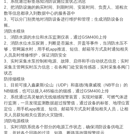
1、系统通过标签感知消防设施位置状态消息
2、把消防设施的购买时间、到期时间、安装时间、负责人、巡检次
数等信息都录入到数据中心的服务器中
3、可以分门别类地对消防设备进行维护和管理；生成消防设备台
账。
消防水模块
1、消防水源的水位和水压监测仪表，通过GSM400上传
2、消防水位水压探测，判断是否漏水、开盖等事件，当消防水压不
够，管网漏水时，用手机app推送、短信、邮箱等方式及时通知相关
人员及时维修维护，保证消防安全
3、实时采集水泵控制柜电源、故障、启停和手/自动状态信息；实时
采集主管网实时压力信息；在各阀门处安装传感器，实时采集各阀门
状态
防排烟模块
1、目前可接入鑫豪斯/众山（UDP）和嘉德/海康威视（NB平台）的
NB烟感，也可以接入485输出的烟感，通过GSM400上传
2、系统通过高灵敏的无线烟感报警装置，实现对烟雾、可燃气体进
行监测，一旦发现监测数据超过报警值，通过设备的标签、地理位置
定位，用手机app推送、短信、邮箱等方式及时通知相关人员，让相
关人员获知相关位置的火灾隐情。
消防电源模块
1、实时消防系统各个部分的电源工作状态，确保消防设备供电正
常，并对各个回路的过流、短路、断路等故障报警提示