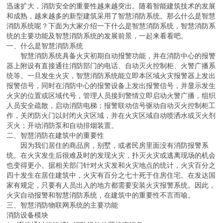
迅速扩大，消防安全的重要性越来越突出。随着智能建筑技术的发展
和成熟，越来越多的新型建筑采用了智慧消防系统。那么什么是智慧
消防系统呢？下面为大家介绍一下什么是智慧消防系统，智慧消防系
统的主要功能及智慧消防系统的发展前景，一起来看看吧。
一、什么是智慧消防系统
智慧消防系统具备火灾初期自动报警功能，并在消防中心的报警
器上附设有直接通往消防部门的电话、自动灭火控制柜、火警广播系
统等。一旦发生火灾，智慧消防系统能立即本区域火灾报警器上发出
报警信号，同时在消防中心的报警设备上发出报警信号，并显示发生
火灾的位置或区域代号，管理人员接到警情立即启动火警广播，组织
人员安全疏散，启动消防电梯；报警联动信号驱动自动灭火控制柜工
作，关闭防火门以封闭火灾区域，并在火灾区域自动喷洒水或灭火剂
灭火；开动消防泵和自动排烟装置。
二、智慧消防在建筑中的重要性
因为我们居住的商品房，别墅，或者民房里面没有消防报警系
统。在火灾发生后很难及时的发现火灾，扑灭火灾或逃离现场的机会
也变得更小。据相关部门针对火灾发和火灾地点的统计，火灾百分之
四十发生在居住建筑中，火灾有百分之七十死于住房住宅。在发达国
家有规定，只要有人员出入的地方都需要安装火灾报警系统。因此，
火灾自动报警和智慧消防系统，在建筑中的重要性不言而喻。
三、智慧消防物联网系统的主要功能
消防设备模块