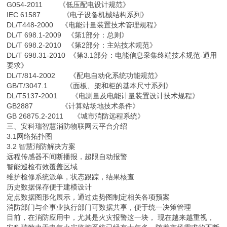
G054-2011 《低压配电设计规范》
IEC 61587 《电子设备机械结构系列》
DL/T448-2000 《电能计量装置技术管理规程》
DL/T 698.1-2009 《第1部分：总则》
DL/T 698.2-2010 《第2部分：主站技术规范》
DL/T 698.31-2010 《第3.1部分：电能信息采集终端技术规范-通用
要求》
DL/T/814-2002 《配电自动化系统功能规范》
GB/T/3047.1 《面板、架和柜的基本尺寸系列》
DL/T5137-2001 《电测量及电能计量装置设计技术规程》
GB2887 《计算站场地技术条件》
GB 26875.2-2011 《城市消防远程系统》
三、安科瑞智慧消防物联网云平台介绍
3.1网络拓扑图
3.2 智慧消防解决方案
远程传感器不间断播报，超限自动报警
智能巡检有效覆盖区域
维护检修系统派单，状态跟踪，结果核查
历史数据保存便于建模设计
定点数据图形化展示，通过走势图制定相关各项预案
消防部门与企事业执行部门可数据共享，便于统一决策管理
目前，在消防应用中，尤其是火灾报警这一块， 现在越来越重视，