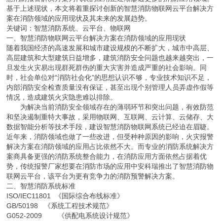
基于上述现状，本文将着重探讨创新的智慧消防物联网云平台解决方
案在消防领域的应用现状及其未来的发展趋势。
关键词：智慧消防系统、云平台、物联网
一、智慧消防物联网云平台解决方案在消防领域的应用现状
随着我国经济的高速发展和城市建设规模的不断扩大，城市中高层、
高层建筑和大型建筑日益增多，建筑消防安全问题也越来越突出，一
旦发生火灾易出现群死群伤的重大灾害并造成严重的社会影响。同
时，社会单位对“消防社会化”的思想认识不够，专业技术知识不足，
内部消防安全检查质量没有保证，甚至出现个别管理人员弄虚作假等
情况，造成建筑火灾隐患难以排除。
为解决当前消防安全领域存在的薄弱环节和突出问题，有效防范
和坚决遏制重特大事故，采用物联网、互联网、云计算、云储存、大
数据智能分析等技术手段，建设智慧消防物联网系统已经迫在眉睫。
近年来，消防领域也做了一些改进，但受种种原因的影响，火灾报警
解决方案在消防领域的应用占比依然不大。而专业的消防系统解决方
案商具备更强的消防系统整合能力，在消防应用方面依然占据着优
势，传统报警厂家想要在消防市场的应用中安科瑞推出了智慧消防物
联网云平台，该平台为更有竞争力的消防预警解决方案。
二、智慧消防系统标准
ISO/IEC11801 《国际综合布线标准》
GB/50198 《系统工程技术规范》
G052-2009 《供配电系统设计规范》