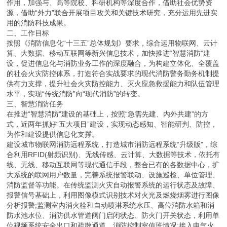
作用，加强与、高等院校、科研机构等深度合作，借助社会优势资
源，借助“外力”联合开展项目攻关和关键技术研究，充分运用先进实
用的消防科技成果。
二、工作目标
按照《消防信息化“十三五”总体规划》要求，综合运用物联网、云计
算、大数据、移动互联网等新兴信息技术，加快推进“智慧消防”建
设，促进信息化与消防业务工作的深度融合，为构建立体化、全覆盖
的社会火灾防控体系，打造符合实战要求的现代消防警务勤务机制提
供有力支撑，提升社会火灾防控能力、灭火应急救援能力和队伍管理
水平，实现“传统消防”向“现代消防”的转变。
三、智慧消防任务
在推进“智慧消防”建设的基础上，按照“急需先建、内外共建”的方
式，近两年抓好“五大项目”建设，实现动态感知、智能研判、防控，
为作和建设提供信息化支撑。
建设城市物联网消防远程系统，打造城市消防远程系统“升级版”，综
合利用RFID(射频识别)、无线传感、云计算、大数据等技术，依托有
线、无线、移动互联网等现代通信手段，整合已有的各数据中心，扩
大系统的联网用户数量，完善系统报警联动、设施巡检、单位管理、
消防监督等功能。在传统监测火灾自动报警系统的运行状态及故障、
报警信号基础上，利用图像模式识别技术对火光及燃烧烟雾进行图像
分析报警;监测室内消火栓和自动喷淋系统水压、高位消防水箱和消
防水池水位、消防供水管道阀门启闭状态、防火门开关状态，利用单
位视频系统安全出口和疏散通道、消防控制室值班情况;接入电气火