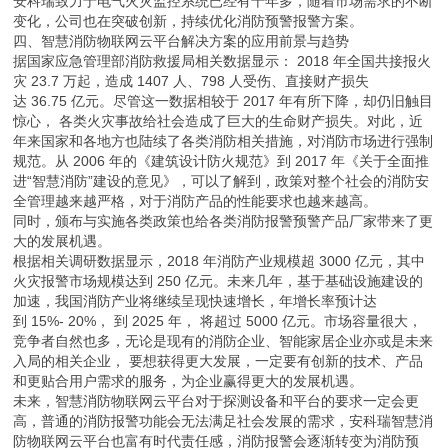
安科瑞致力于电气火灾监控系统已经有十年多，随着市场需求的不断
变化，公司也在突破创新，持续优化消防预警报警方案。
四、智慧消防物联网云平台解决方案的应用前景与趋势
据国家应急管理部消防救援局相关数据显示： 2018 年全国共接报火
灾 23.7 万起，造成 1407 人、798 人受伤、直接财产损失
达 36.75 亿元。尽管这一数据相较于 2017 年有所下降，却仍旧触目
惊心， 各类火灾事故给社会造成了巨大的生命财产损失。对此，近
年来国家和各地方也陆续了各类消防相关措施，对消防市场进行强制
规范。从 2006 年的《建筑设计防火规范》到 2017 年《关于全面推
进“智慧消防”建设的意见》，可以了解到，政策对整个社会的消防安
全管理越来越严格，对于消防产品的性能要求也越来越高。
同时，颁布与实施各类政策也给各类消防报警预警产品厂家带来了更
大的发展机遇。
根据相关调研数据显示，2018 年消防产业规模超 3000 亿元，其中
火灾报警市场规模达到 250 亿元。未来几年，基于基础设施建设的
加速，我国消防产业将继续呈现快速增长，年增长率预计达
到 15%- 20%， 到 2025 年， 将超过 5000 亿元。市场容量很大，
竞争者自然也多，无论是现有的消防企业、智能家居企业亦或是未来
入局的相关企业， 要想获得更大发展，一定要有创新的技术、产品
和更贴合用户需求的服务，为企业赢得更大的发展机遇。
未来，智慧消防物联网云平台对于探测设备和平台的要求一定会更
高，普通的消防报警功能会无法满足社会发展的需求，安科瑞智慧消
防物联网云平台也富有时代责任感，消防报警会逐渐转变为消防预