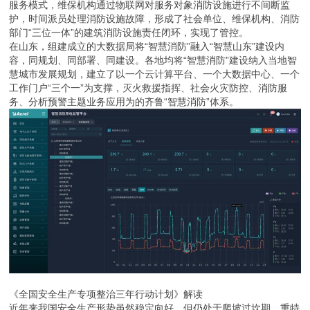
服务模式，维保机构通过物联网对服务对象消防设施进行不间断监
护，时间派员处理消防设施故障，形成了社会单位、维保机构、消防
部门“三位一体”的建筑消防设施责任闭环，实现了管控。
在山东，组建成立的大数据局将“智慧消防”融入“智慧山东”建设内
容，同规划、同部署、同建设。各地均将“智慧消防”建设纳入当地智
慧城市发展规划，建立了以一个云计算平台、一个大数据中心、一个
工作门户“三个一”为支撑，灭火救援指挥、社会火灾防控、消防服
务、分析预警主题业务应用为的齐鲁“智慧消防”体系。
《全国安全生产专项整治三年行动计划》解读
近年来我国安全生产形势虽然稳定向好，但仍处于爬坡过坎期，重特