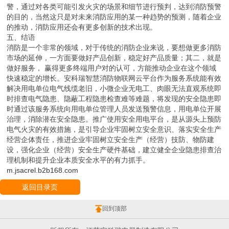
警，通过对各类可能引发火灾的场景和细节进行预判，达到消防预警
的目的，当然这只是对未来消防应用的某一种趋势的预测，随着企业
的推动，消防应用还会有更多创新的技术出现。
五、结语
消防是一个非常的领域，对于传统的消防企业来说，要想做更多消防
市场的延伸，一方面要做好产品创新，稳定好产品质量；其二，就是
做好服务， 赢得更多终端用户对的认可，方能推动企业在这个领域
快速稳定的增长。安科瑞智慧消防物联网云平台作为服务系统能有效
解决用电单位电气线缆老旧，小微企业无电工、肉眼无法直观系统即
时排查电气隐患、隐蔽工程隐患检查难等难题，将发现的安全隐患即
时通过该服务系统向用电单位管理人员发送预警信息，用电单位开展
治理，消除潜在安全隐患。推广使用安全用电平台，是从源头上预防
电气火灾的有效措施，是引导企业牢固树立安全意识、落实安全生产
经营企体责任，推进企业牢固树立安全生产（经营）技防、物防建
设，强化企业（经营）安全生产硬件基础，建立健全企业隐患排查治
理机制和提升企业本质安全水平的有力抓手。
m.jsacrel.b2b168.com
返回目录页
回到顶部