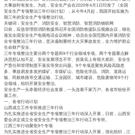
大事故时有发生。为此，安全生产会在2020年4月1日印发了《全国
安全生产专项整治三年行动计划》，从今年4月起，我国开始实施为
期三年的安全生产专项整治行动。
关键词：安全生产、消防安全、智慧消防、智慧消防物联网
日前，应急管理部消防救援局召开全国消防救援队伍视频会议，细化
落实全国安全生产电视电话会议精神，动员在全国范围内开展消防安
全专项整治三年行动，坚决遏制重特大火灾事故发生，全力维护群众
生命财产安全。
三年专项整治主要分两个专题和9个行业领域专项。两个专题重点解
决思想认知不足、安全发展理念不牢、抓落实上有很大差距、安全生
产责任和管理制度不落实等突出问题。9个专项是聚焦风险高隐患
多、事故易发多发的煤矿、非煤矿山、危险化学品、消防、道路运
输、民航铁路等交通运输、工业园区、城市建设、危险废物等9个行
业领域，组织开展安全整治。
安全生产一头牵着经济社会发展，一头连着千家万户。各省市纷纷开
展工作。
一、各省行动计划
山西成立工作专班推进三年行动
为扎实推进全省安全生产专项整治三年行动深入开展，日前，山西安
委会决定成立全省安全生产专项整治三年行动工作专班。
江西三年行动聚焦9个专项
为扎实推进全省安全生产专项整治三年行动深入开展，强化组织，江