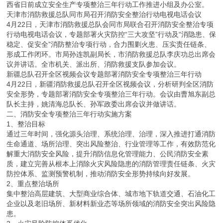
西省日前成立安全生产专项整治三年行动工作推进小组及办公室。
天津市消防救援总队同市局召开消防安全整治行动电视电话会议
4月22日，天津市消防救援总队会同市局联合召开消防安全整治专项
行动电视电话会议，专题部署火灾防控“三大攻坚”行动及“消隐患、保
稳定、促安全”消防整治专项行动，合力围剿火患、压实责任链条、
形成工作闭环。市局孙连凯副局长，市消防救援总队李庆功总出席会
议并讲话。全市机关、派出所、消防救援支队参加会议。
新疆总队召开全区视频会议专题部署消防安全专项整治三年行动
4月22日，新疆消防救援总队召开全区视频会议，分析研判全区消防
安全形势，专题部署消防安全专项整治三年行动。会议由曹旭东副总
队长主持，姚清海总队长、孙军政委出席会议并做讲话。
二、消防安全专项整治三年行动实施方案
1、整治目标
通过三年时间，强化源头治理、系统治理、治理，深入推进打通消防
生命通道、场所治理、突出风险整治、行业管理等工作，有效防范化
解重大消防安全风险，提升消防信息化管理能力、公民消防安全素
质，建立完善从根本上消除火灾风险隐患的消防管理责任链条、火灾
防控体系、监测预警机制，推动消防安全形势持续向好发展。
2、重点整治场所
集中整治高层建筑、大型商业综合体、城市地下轨道交通、石油化工
企业以及老旧场所、新材料新业态等场所领域的消防安全突出风险隐
患。