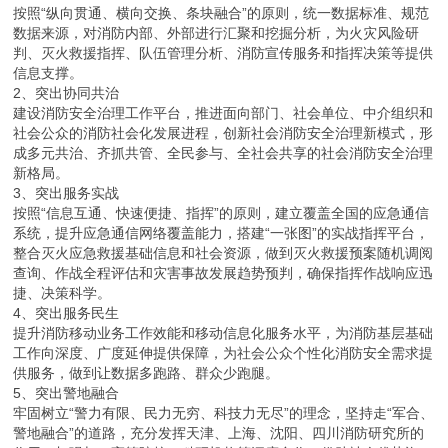
按照“纵向贯通、横向交换、条块融合”的原则，统一数据标准、规范
数据来源，对消防内部、外部进行汇聚和挖掘分析，为火灾风险研
判、灭火救援指挥、队伍管理分析、消防宣传服务和指挥决策等提供
信息支撑。
2、突出协同共治
建设消防安全治理工作平台，推进面向部门、社会单位、中介组织和
社会公众的消防社会化发展进程，创新社会消防安全治理新模式，形
成多元共治、齐抓共管、全民参与、全社会共享的社会消防安全治理
新格局。
3、突出服务实战
按照“信息互通、快速便捷、指挥”的原则，建立覆盖全国的应急通信
系统，提升应急通信网络覆盖能力，搭建“一张图”的实战指挥平台，
整合灭火应急救援基础信息和社会资源，做到灭火救援预案随机调阅
查询、作战全程评估和灾害事故发展趋势预判，确保指挥作战响应迅
捷、决策科学。
4、突出服务民生
提升消防移动业务工作效能和移动信息化服务水平，为消防基层基础
工作向深度、广度延伸提供保障，为社会公众个性化消防安全需求提
供服务，做到让数据多跑路、群众少跑腿。
5、突出警地融合
牢固树立“警力有限、民力无穷、科技力无尽”的理念，坚持走“军合、
警地融合”的道路，充分发挥天津、上海、沈阳、四川消防研究所的