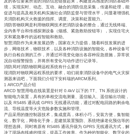
及的各位要素所需的消防信息链接起来，构建度高感度的消防基础环
境，实现实时、动态、互动、融合的消防信息采集，传递和处理，能
促进与提高及相关机构实施社会消防监督与管理水平，问显著增强机
关消防机构灭火救援的指挥、调度、决策和处置能力。
消防答物联网是利用物联网技术把消防设备的整合，通过无线终端、
业内务平台和传感探测设备（烟感、紧急救助按钮等），实现住宅火
灾和紧急事件的远程智能和救助。
智慧消防作为未来发展趋势，国家在大力提倡，随着科技发展的进
步，网络技术，物联技术，以及各种消防设施的智能化，各种设备可
执行自检自测的工作，并通过环境变化做出各容种应急措施，异常状
况自动报警报告，并将所有变化与动作进行记录等。
消防局对消防物联网远程系统有什么要求
现消防对物联网远程系统的要求，咱们就拿消防设备中的电气火灾探
测器来说吧，下面我们介绍下安科瑞的ARCM系列。
1 ARCD产品介绍
ARCD 智慧用电在线装置是针对 0.4kV 以下的 TT、TN 系统设计的
智能电力装置，具有的单相交流电测量、遥信输入、遥信输出功能，
以及 RS485 通讯或 GPRS 无线通讯功能，通过对配电回路的剩余电
流、导线温度等火灾危险参数实施和管理。
产品采用的微控制器技术，集成度高，体积小巧，安装方便，集智能
化，数字化，网络化于身，是建筑装置预防、系统绝缘老化预估等的
理想选择。同时将原有 RS485 通讯升级为 GPRS 无线通讯方式，解
决了现场布线难的情况，提高工作效率。作为种的智能化、数字化的