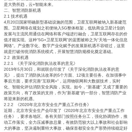
是大势所趋，云+智能未来。
二、智慧消防新机遇
2.1 技术机遇
4月20日国家明确新型基础设施的范围，卫星互联网被纳入新基建范
围。卫星网络在规划之初便纳入5G整体框架，低轨商业卫星计划的
发展与主流民用通信在网络和客户端进行融合，卫星互联网存在的价
值才能实现。这种“5G+卫星互联网”的蓝图被称之为“天地一体化信息
网络”。产业数字化、数字产业化赋予的发展新机遇不容错过，这里
就是打破传统消防系统模式，开展智慧消防规模化奠定基础。
2.2 政策机遇
2.2.1 《关于深化消防执法改革的意见》
2019年5月30日，和就联合印发了《关于深化消防执法改革的意
见》，提出了消防执法改革的5个方面、12项主要任务。在加强事中
事后方面，要求完善“互联网+"，运用物联网和大数据技术，实时
化、智能化评估消防安全风险，实现。如今，“新基建” 又成了重要的
政策方向，有了政策的支持，作为"新基建”的一部分，智慧消防产业
将迎来新的机遇。
2.2.2 《2020年北京市安全生产重点工作任务》
近期，北京市安全生产会印发了《2020年北京市安全生产重点工作
任务》，要求各地区、各有关部门按照任务分工，强化协调协作，推
动工作落实，全力压减事故总量，有效防范较大以上事故和社会影响
大的事故，坚决遏制重特大事故，确保首都安全生产形势持续稳定好