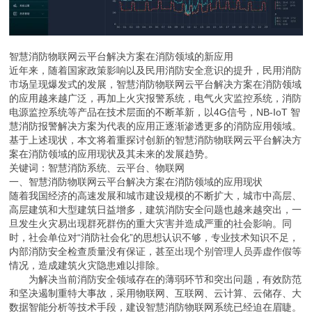
智慧消防物联网云平台解决方案在消防领域的新应用
近年来，随着国家政策影响以及民用消防安全意识的提升，民用消防
市场呈现爆发式的发展，智慧消防物联网云平台解决方案在消防领域
的应用越来越广泛，再加上火灾报警系统，电气火灾监控系统，消防
电源监控系统等产品在技术层面的不断革新，以4G信号，NB-IoT 智
慧消防报警解决方案为代表的应用正逐渐渗透更多的消防应用领域。
基于上述现状，本文将着重探讨创新的智慧消防物联网云平台解决方
案在消防领域的应用现状及其未来的发展趋势。
关键词：智慧消防系统、云平台、物联网
一、智慧消防物联网云平台解决方案在消防领域的应用现状
随着我国经济的高速发展和城市建设规模的不断扩大，城市中高层、
高层建筑和大型建筑日益增多，建筑消防安全问题也越来越突出，一
旦发生火灾易出现群死群伤的重大灾害并造成严重的社会影响。同
时，社会单位对“消防社会化”的思想认识不够，专业技术知识不足，
内部消防安全检查质量没有保证，甚至出现个别管理人员弄虚作假等
情况，造成建筑火灾隐患难以排除。
为解决当前消防安全领域存在的薄弱环节和突出问题，有效防范
和坚决遏制重特大事故，采用物联网、互联网、云计算、云储存、大
数据智能分析等技术手段，建设智慧消防物联网系统已经迫在眉睫。