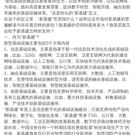
“新型基础设施是以新发展理念为，以技术创新为驱动，以信息网络
为基础，面向高质量发展需要，提供数字转型、智能升级、融合创新
等服务的基础设施体系。”这是给出的“新基建”定义。
在这个的定义里，“新基建”究竟指什么？这和过去市场对新基建的普
遍解读与存在着怎样的差别？新基建的空间到底有多大？政策层面又
会给予新基建怎样的支持？
一、何为“新基建”?
新型基础设施主要包括3个方面内容
1、信息基础设施。主要是指基于新一代信息技术演化生成的基础设
施，比如，以5G、物联网、工业互联网、卫星互联网为代表的通信
网络基础设施，以人工智能、云计算、区块链等为代表的新技术基础
设施，以数据中心、智能计算中心为代表的算力基础设施等。
2、融合基础设施。主要是指深度应用互联网、大数据、人工智能等
技术，支撑传统基础设施转型升级，进而形成的融合基础设施，比
如，智能交通基础设施、智慧能源基础设施等。
3、创新基础设施。主要是指支撑科学研究、技术开发、产品研制的
具有公益属性的基础设施，比如，重大科技基础设施、科教基础设
施、产业技术创新基础设施等。
“新基建”本质上是信息数字化的基础设施建设，它能支撑传统产业向
网络化、数字化、智能化发展，“新基建”带来了5G、云计算、大数
据、数据中心、工业互联网的发展新机遇，数字经济撬动整体经济创
新向前，中国没有任何一个时期比现在更能彰显“科技体现生产力”的
价值。新基建激发百行百业智慧消防行业新潜能，智慧消防产业创新