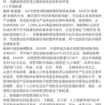
转，为建设和谐宜居之都创造良好的安全环境。
2.3 市场机遇
频推“新基建”，5G与智慧消防物联网有望迎来高峰。5G作为“新基
建”的领衔行业，被定调为“经济发展的新动能”，无论是从未来承接的
产业规模，亦或是对新兴产业所起的支撑作用来看，值得期待。从
GSM到NB- loT、LORA,从4G再延伸到未来的5G，物朕网行止的茁
壮成长离不开无线通信的快速发展与迭代，它是支择起“万物互联”基
础的底层能力之一，并随着物联网场景的碎片化呈现出多样的市场需
求。无线通信技木既随着应用的繁荣而发展，同寸也因其代际升级而
反哺着应用。
根据中国采购网数据，2019年，中国和地方单位智慧消防招标项目
共有63个，平均毎个项目招标金额为475.65万元左右。根据招标网
数据，2019年，全国智慧消防招标项目数量为726个，综合市场规模
在34.5亿元左右。智慧消防市场核心场景是“九小场所"，应用主体以
消防部门为主，民政、街道、社区、学校、、文物等单位等次之。
从需方市场来看，随着人们对各类新技术认知和对生产生活安全需求
的提高，智慧消防的发展和应用是必然的趋势。有了政策的引导，智
慧消防新型产品和各种有助于智慧消防发展的新技术逐渐走进普通人
的视野，迎合了人们对生活生产消防安全转型发展的需求。因此，供
需两方面发展的合力给智慧消防提供了新机遇。
三、新基建中的智慧消防云平台
智慧消防的目的是通过5G、大数据、云计算、人工智能等现代技术
手段和的地理信息系统，实现消防隐患防控、安全、体系运行、消防