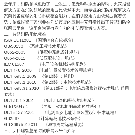
近年来，消防领域也做了一些改进，但受种种原因的影响，火灾报警
解决方案在消防领域的应用占比依然不大。而专业的消防系统解决方
案商具备更强的消防系统整合能力，在消防应用方面依然占据着优
势，传统报警厂家想要在消防市场的应用中安科瑞推出了智慧消防物
联网云平台，该平台为更有竞争力的消防预警解决方案。
二、智慧消防系统标准
ISO/IEC11801 《国际综合布线标准》
GB/50198 《系统工程技术规范》
G052-2009 《供配电系统设计规范》
G054-2011 《低压配电设计规范》
IEC 61587 《电子设备机械结构系列》
DL/T448-2000 《电能计量装置技术管理规程》
DL/T 698.1-2009 《第1部分：总则》
DL/T 698.2-2010 《第2部分：主站技术规范》
DL/T 698.31-2010 《第3.1部分：电能信息采集终端技术规范-通用
要求》
DL/T/814-2002 《配电自动化系统功能规范》
GB/T/3047.1 《面板、架和柜的基本尺寸系列》
DL/T5137-2001 《电测量及电能计量装置设计技术规程》
GB2887 《计算站场地技术条件》
GB 26875.2-2011 《城市消防远程系统》
三、安科瑞智慧消防物联网云平台介绍