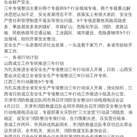
生命财产安全。
三年专项整治主要分两个专题和9个行业领域专项。两个专题重点解
决思想认知不足、安全发展理念不牢、抓落实上有很大差距、安全生
产责任和管理制度不落实等突出问题。9个专项是聚焦风险高隐患
多、事故易发多发的煤矿、非煤矿山、危险化学品、消防、道路运
输、民航铁路等交通运输、工业园区、城市建设、危险废物等9个行
业领域，组织开展安全整治。
安全生产一头牵着经济社会发展，一头连着千家万户。各省市纷纷开
展工作。
一、各省行动计划
山西成立工作专班推进三年行动
为扎实推进全省安全生产专项整治三年行动深入开展，日前，山西安
委会决定成立全省安全生产专项整治三年行动工作专班。
江西三年行动聚焦9个专项
为扎实推进全省安全生产专项整治三年行动深入开展，强化组织，江
西省日前成立安全生产专项整治三年行动工作推进小组及办公室。
天津市消防救援总队同市局召开消防安全整治行动电视电话会议
4月22日，天津市消防救援总队会同市局联合召开消防安全整治专项
行动电视电话会议，专题部署火灾防控“三大攻坚”行动及“消隐患、保
稳定、促安全”消防整治专项行动，合力围剿火患、压实责任链条、
形成工作闭环。市局孙连凯副局长，市消防救援总队李庆功总出席会
议并讲话。全市机关、派出所、消防救援支队参加会议。
新疆总队召开全区视频会议专题部署消防安全专项整治三年行动