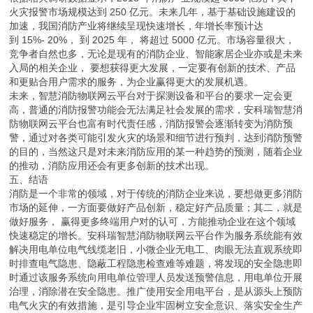
火灾报警市场规模达到 250 亿元。未来几年，基于基础设施建设的
加速，我国消防产业将继续呈现快速增长，年增长率预计达
到 15%- 20%， 到 2025 年， 将超过 5000 亿元。市场容量很大，
竞争者自然也多，无论是现有的消防企业、智能家居企业亦或是未来
入局的相关企业， 要想获得更大发展，一定要有创新的技术、产品
和更贴合用户需求的服务，为企业赢得更大的发展机遇。
未来，智慧消防物联网云平台对于探测设备和平台的要求一定会更
高，普通的消防报警功能会无法满足社会发展的需求，安科瑞智慧消
防物联网云平台也富有时代责任感，消防报警会逐渐转变为消防预
警，通过对各类可能引发火灾的场景和细节进行预判，达到消防预警
的目的，当然这只是对未来消防应用的某一种趋势的预测，随着企业
的推动，消防应用还会有更多创新的技术出现。
五、结语
消防是一个非常的领域，对于传统的消防企业来说，要想做更多消防
市场的延伸，一方面要做好产品创新，稳定好产品质量；其二，就是
做好服务， 赢得更多终端用户对的认可，方能推动企业在这个领域
快速稳定的增长。安科瑞智慧消防物联网云平台作为服务系统能有效
解决用电单位电气线缆老旧，小微企业无电工、肉眼无法直观系统即
时排查电气隐患、隐蔽工程隐患检查难等难题，将发现的安全隐患即
时通过该服务系统向用电单位管理人员发送预警信息，用电单位开展
治理，消除潜在安全隐患。推广使用安全用电平台，是从源头上预防
电气火灾的有效措施，是引导企业牢固树立安全意识、落实安全生产