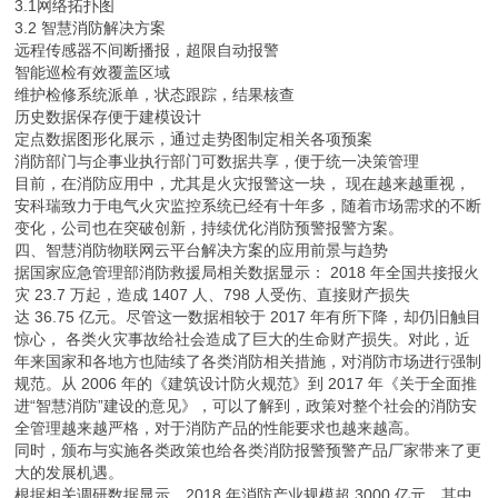
3.1网络拓扑图
3.2 智慧消防解决方案
远程传感器不间断播报，超限自动报警
智能巡检有效覆盖区域
维护检修系统派单，状态跟踪，结果核查
历史数据保存便于建模设计
定点数据图形化展示，通过走势图制定相关各项预案
消防部门与企事业执行部门可数据共享，便于统一决策管理
目前，在消防应用中，尤其是火灾报警这一块， 现在越来越重视，
安科瑞致力于电气火灾监控系统已经有十年多，随着市场需求的不断
变化，公司也在突破创新，持续优化消防预警报警方案。
四、智慧消防物联网云平台解决方案的应用前景与趋势
据国家应急管理部消防救援局相关数据显示： 2018 年全国共接报火
灾 23.7 万起，造成 1407 人、798 人受伤、直接财产损失
达 36.75 亿元。尽管这一数据相较于 2017 年有所下降，却仍旧触目
惊心， 各类火灾事故给社会造成了巨大的生命财产损失。对此，近
年来国家和各地方也陆续了各类消防相关措施，对消防市场进行强制
规范。从 2006 年的《建筑设计防火规范》到 2017 年《关于全面推
进“智慧消防”建设的意见》，可以了解到，政策对整个社会的消防安
全管理越来越严格，对于消防产品的性能要求也越来越高。
同时，颁布与实施各类政策也给各类消防报警预警产品厂家带来了更
大的发展机遇。
根据相关调研数据显示，2018 年消防产业规模超 3000 亿元，其中