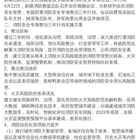
4月22日，新疆消防救援总队召开全区视频会议，分析研判全区消防
安全形势，专题部署消防安全专项整治三年行动。会议由曹旭东副总
队长主持，姚清海总队长、孙军政委出席会议并做讲话。
二、消防安全专项整治三年行动实施方案
1、整治目标
通过三年时间，强化源头治理、系统治理、治理，深入推进打通消防
生命通道、场所治理、突出风险整治、行业管理等工作，有效防范化
解重大消防安全风险，提升消防信息化管理能力、公民消防安全素
质，建立完善从根本上消除火灾风险隐患的消防管理责任链条、火灾
防控体系、监测预警机制，推动消防安全形势持续向好发展。
2、重点整治场所
集中整治高层建筑、大型商业综合体、城市地下轨道交通、石油化工
企业以及老旧场所、新材料新业态等场所领域的消防安全突出风险隐
患。
3、火灾风险防控体系优化
建立健全风险研判、治理、源头管控的火灾风险防范化解机制，应用
大数据、物联网信息化技术，依托智慧城市建设，分级建成城市消防
大数据库，实时化、智能化评估消防安全风险。2022年底前，全国
火灾监测预警预报平台基本建成，差异化推行。
4、消防信息化管理能力提升
（1）推行城市消防大数据管理。各地区结合电子政务、智慧城市建
设以及城市信息化大数据系统建设，结合监督管理、历史火灾等内部