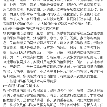
集、处理、管理、流通，智能分析等技术，智能化地完成烟雾监测、
用电参数监测、视频监测、水源信息监测等多项数据的监测上传、应
用，而且可以实时各个地区的消防状态，强化消防、实现集约化管
理，节省人力，在线远程，全时段大范围。从而降低社会消防成本、
实现消防资源的优化 ，大大降低社会资源和自然资源的消耗。
(三)基于物联网的智慧消防模式的构建
物联网的核心是物联、互联、智慧。所以智慧消防系统应当是能够准
确的采集用电参数、烟感报警、水位、水压、视频、点位等各类信
息，又能与相关的网络资源相互联通，建立各类消防数据库，例如火
灾案例库，归纳分析场景、火灾发生的原因、时段、地点等各项数
据，应用到为消防预案设计、演练、部位、时段的消防提供数据支
持。另一个，根据实际数据，分析应用，火灾多发的原因是用电，那
么运用物联网技术，实现对用电参数的监测管控，例如：在某地市单
位、养老院、、学校等单位安装用电监测终端，进而获取海量的用电
数据，大功率、高负荷、小场所等各种环境下的用电数据，去进行分
析归纳应用。实现智慧消防自动报警，有效减少火灾隐患的发生。
二、智慧消防的关键技术与应用前景
(一)智慧消防的关键技术
数据的获取与应用：数据采集，是围绕各个地区、场景、监测终端展
开的，是根据灾害发生的原因、特点、区域进行数据采集，丰富准确
的数据获取，是智慧消防进一步开展的重要基础；消防大数据的应
用，将获取到的消防大数据分类汇总，通过各种计算、分析方式，归