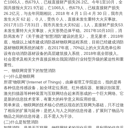
亡1065人，伤679人，已核直接财产损失26.2亿。今年1至10月，全
国共接报火灾21.9万起，亡1065人，伤679人，已核直接财产损失
26.2亿元，与去年同期相比，2018 年 4 月 1 日-4 月 30 日，我市共
发生火灾 62 起， 0 人，受伤 0 人，直接未发生重特大火灾事故。
2017月1日-7月31日，我市共发生火灾82起，1人，直接财产损失53.
未发生重特大火灾事故，火灾形势总体平稳。2017年10月10日，消
防局发布了《关于推进“智慧消防”建设的意见》。意见要求，2018年
底，地级以上城市建成消防器材物联网远程系统，目前已经建成消防
器材物联网系统的城市，在2017年底，70%以上的火灾高危单位和
设有自动消防器材设备的高层建筑接入系统，2018年底全部接入。
社会需求及相关文件直接反映出我国消防行业转型升级的紧迫性和重
要性。
一、物联网背景下的智慧消防
(一)什么是物联网
所谓“物联网”(Internet of Things)，由麻省理工学院提出，指的是将
各种信息传感设备，如全球定位系统、红外感应器、射频识别装置、
激光扫描器等种种装置与互联网结合起来而形成的一个巨大网络。它
是新的信息技术变革，有重大的科学意义和应用价值。
简单来说，物联网的技术核心仍然以现在的互联网为基础，只不过做
了相应的扩展与延伸：是把人与人之间的信息传递，扩展到了物品与
物品之间的信息传递，且不需人为干涉。
(二)什么是智慧消防
智慧消防，是基于互联网、物联网技术的深化应用，是利用的信息采