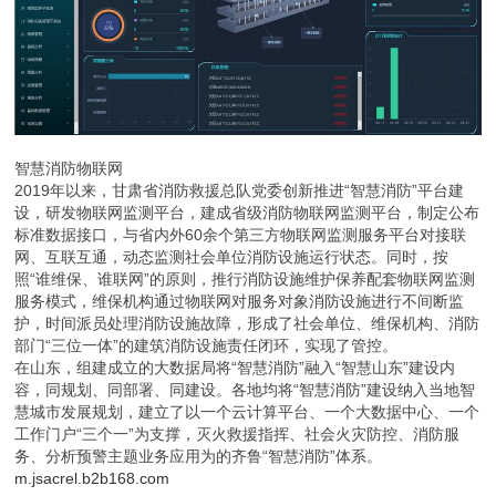
智慧消防物联网
2019年以来，甘肃省消防救援总队党委创新推进“智慧消防”平台建
设，研发物联网监测平台，建成省级消防物联网监测平台，制定公布
标准数据接口，与省内外60余个第三方物联网监测服务平台对接联
网、互联互通，动态监测社会单位消防设施运行状态。同时，按
照“谁维保、谁联网”的原则，推行消防设施维护保养配套物联网监测
服务模式，维保机构通过物联网对服务对象消防设施进行不间断监
护，时间派员处理消防设施故障，形成了社会单位、维保机构、消防
部门“三位一体”的建筑消防设施责任闭环，实现了管控。
在山东，组建成立的大数据局将“智慧消防”融入“智慧山东”建设内
容，同规划、同部署、同建设。各地均将“智慧消防”建设纳入当地智
慧城市发展规划，建立了以一个云计算平台、一个大数据中心、一个
工作门户“三个一”为支撑，灭火救援指挥、社会火灾防控、消防服
务、分析预警主题业务应用为的齐鲁“智慧消防”体系。
m.jsacrel.b2b168.com