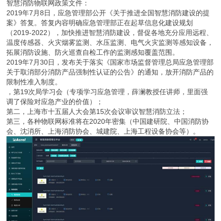
智慧消防物联网政策文件：
2019年7月8日，应急管理部公开《关于推进全国智慧消防建设的提
案》答复。答复内容明确应急管理部正在起草信息化建设规划
（2019-2022），加快推进智慧消防建设，督促各地充分应用远程、
温度传感器、火灾烟雾监测、水压监测、电气火灾监测等感知设备，
拓展消防设施、防火巡查自检工作的监测感知覆盖范围。
2019年7月30日，发布关于落实《国家市场监督管理总局应急管理部
关于取消部分消防产品强制性认证的公告》的通知，放开消防产品的
限制性准入制度。
，第19次局学习会（专项学习应急管理，薛澜教授任讲师，里面强
调了保险对应急产业的价值）；
第二，上海市十五届人大会第15次会议审议智慧消防立法；
第三，各种物联网标准将在2020年密集（中国建研院、中国消防协
会、沈消所、上海消防协会、城建院、上海工程设备协会等）。