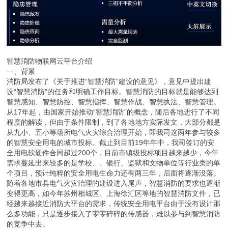
智慧消防物联网云平台介绍
一、背景
消防局发布了《关于推进“智慧消防”建设的意见》，意见中提出建
设“智慧消防”的任务和明确工作目标。智慧消防的目标就是能够达到
智慧感知、智慧防控、智慧指挥、智慧作战、智慧执法、智慧管理。
从17年起，由国家开始推动“智慧消防”的概念，随后各地进行了不同
程度的解读，但由于条件限制，到了各地地方实际发文，大部分都是
从九小、五小等场所电气火灾综合治理开始，即我司这两年参与较多
的智慧安全用电的城市投标。截止到目前19年年中，我司签订的安
全用电软硬件合同超过200个，目前市镇级投标项目越来越少，今年
需求蔓延出来较多的是学校、、银行、监狱和文物单位等行业类的单
个项目，预计纯粹的安全用电生命力还有两三年，后面将逐渐没落。
随着各地市县电气火灾治理的建设进入尾声，智慧消防的要求也逐渐
变得更高，如今年苏州相城区、上海徐汇区等地的智慧消防文件，已
经越来越接近消防大平台的需求，传统安全用电平台由于没有设计那
么多功能，只是逐步接入了零零碎碎的传感器，难以参与到智慧消防
的竞争中去。