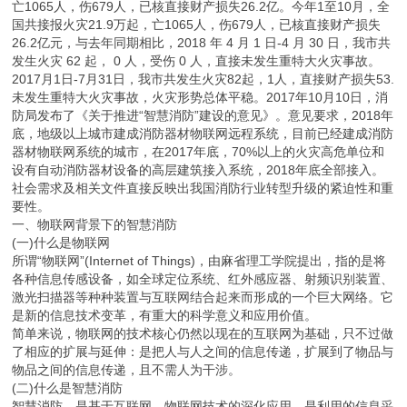
亡1065人，伤679人，已核直接财产损失26.2亿。今年1至10月，全
国共接报火灾21.9万起，亡1065人，伤679人，已核直接财产损失
26.2亿元，与去年同期相比，2018 年 4 月 1 日-4 月 30 日，我市共
发生火灾 62 起， 0 人，受伤 0 人，直接未发生重特大火灾事故。
2017月1日-7月31日，我市共发生火灾82起，1人，直接财产损失53.
未发生重特大火灾事故，火灾形势总体平稳。2017年10月10日，消
防局发布了《关于推进“智慧消防”建设的意见》。意见要求，2018年
底，地级以上城市建成消防器材物联网远程系统，目前已经建成消防
器材物联网系统的城市，在2017年底，70%以上的火灾高危单位和
设有自动消防器材设备的高层建筑接入系统，2018年底全部接入。
社会需求及相关文件直接反映出我国消防行业转型升级的紧迫性和重
要性。
一、物联网背景下的智慧消防
(一)什么是物联网
所谓“物联网”(Internet of Things)，由麻省理工学院提出，指的是将
各种信息传感设备，如全球定位系统、红外感应器、射频识别装置、
激光扫描器等种种装置与互联网结合起来而形成的一个巨大网络。它
是新的信息技术变革，有重大的科学意义和应用价值。
简单来说，物联网的技术核心仍然以现在的互联网为基础，只不过做
了相应的扩展与延伸：是把人与人之间的信息传递，扩展到了物品与
物品之间的信息传递，且不需人为干涉。
(二)什么是智慧消防
智慧消防，是基于互联网、物联网技术的深化应用，是利用的信息采