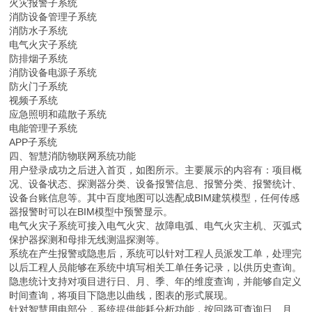
火灾报警子系统
消防设备管理子系统
消防水子系统
电气火灾子系统
防排烟子系统
消防设备电源子系统
防火门子系统
视频子系统
应急照明和疏散子系统
电能管理子系统
APP子系统
四、智慧消防物联网系统功能
用户登录成功之后进入首页，如图所示。主要展示的内容有：项目概
况、设备状态、探测器分类、设备报警信息、报警分类、报警统计、
设备台账信息等。其中百度地图可以选配成BIM建筑模型，任何传感
器报警时可以在BIM模型中预警显示。
电气火灾子系统可接入电气火灾、故障电弧、电气火灾主机、灭弧式
保护器探测和母排无线测温探测等。
系统在产生报警或隐患后，系统可以针对工程人员派发工单，处理完
以后工程人员能够在系统中填写相关工单任务记录，以供历史查询。
隐患统计支持对项目进行日、月、季、年的维度查询，并能够自定义
时间查询，将项目下隐患以曲线，图表的形式展现。
针对智慧用电部分，系统提供能耗分析功能，按回路可查询日、月、