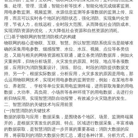
集、处理、管理、流通，智能分析等技术，智能化地完成烟雾监测、
用电参数监测、视频监测、水源信息监测等多项数据的监测上传、应
用，而且可以实时各个地区的消防状态，强化消防、实现集约化管
理，节省人力，在线远程，全时段大范围。从而降低社会消防成本、
实现消防资源的优化 ，大大降低社会资源和自然资源的消耗。
(三)基于物联网的智慧消防模式的构建
物联网的核心是物联、互联、智慧。所以智慧消防系统应当是能够准
确的采集用电参数、烟感报警、水位、水压、视频、点位等各类信
息，又能与相关的网络资源相互联通，建立各类消防数据库，例如火
灾案例库，归纳分析场景、火灾发生的原因、时段、地点等各项数
据，应用到为消防预案设计、演练、部位、时段的消防提供数据支
持。另一个，根据实际数据，分析应用，火灾多发的原因是用电，那
么运用物联网技术，实现对用电参数的监测管控，例如：在某地市单
位、养老院、、学校等单位安装用电监测终端，进而获取海量的用电
数据，大功率、高负荷、小场所等各种环境下的用电数据，去进行分
析归纳应用。实现智慧消防自动报警，有效减少火灾隐患的发生。
二、智慧消防的关键技术与应用前景
(一)智慧消防的关键技术
数据的获取与应用：数据采集，是围绕各个地区、场景、监测终端展
开的，是根据灾害发生的原因、特点、区域进行数据采集，丰富准确
的数据获取，是智慧消防进一步开展的重要基础；消防大数据的应
用，将获取到的消防大数据分类汇总，通过各种计算、分析方式，归