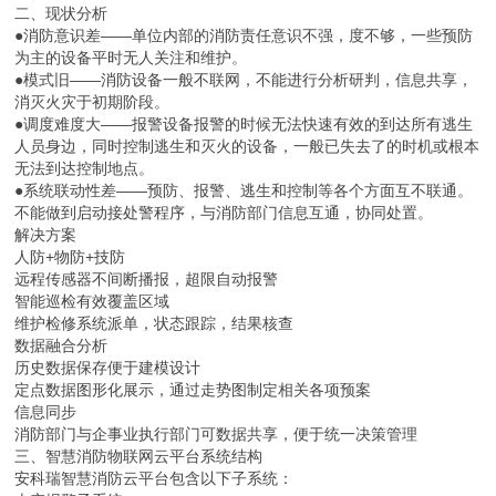
二、现状分析
●消防意识差——单位内部的消防责任意识不强，度不够，一些预防
为主的设备平时无人关注和维护。
●模式旧——消防设备一般不联网，不能进行分析研判，信息共享，
消灭火灾于初期阶段。
●调度难度大——报警设备报警的时候无法快速有效的到达所有逃生
人员身边，同时控制逃生和灭火的设备，一般已失去了的时机或根本
无法到达控制地点。
●系统联动性差——预防、报警、逃生和控制等各个方面互不联通。
不能做到启动接处警程序，与消防部门信息互通，协同处置。
解决方案
人防+物防+技防
远程传感器不间断播报，超限自动报警
智能巡检有效覆盖区域
维护检修系统派单，状态跟踪，结果核查
数据融合分析
历史数据保存便于建模设计
定点数据图形化展示，通过走势图制定相关各项预案
信息同步
消防部门与企事业执行部门可数据共享，便于统一决策管理
三、智慧消防物联网云平台系统结构
安科瑞智慧消防云平台包含以下子系统：