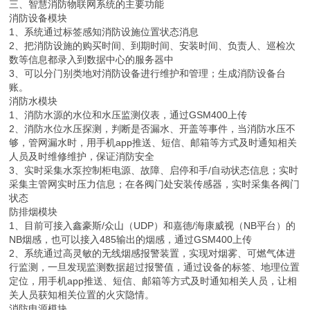
三、智慧消防物联网系统的主要功能
消防设备模块
1、系统通过标签感知消防设施位置状态消息
2、把消防设施的购买时间、到期时间、安装时间、负责人、巡检次
数等信息都录入到数据中心的服务器中
3、可以分门别类地对消防设备进行维护和管理；生成消防设备台
账。
消防水模块
1、消防水源的水位和水压监测仪表，通过GSM400上传
2、消防水位水压探测，判断是否漏水、开盖等事件，当消防水压不
够，管网漏水时，用手机app推送、短信、邮箱等方式及时通知相关
人员及时维修维护，保证消防安全
3、实时采集水泵控制柜电源、故障、启停和手/自动状态信息；实时
采集主管网实时压力信息；在各阀门处安装传感器，实时采集各阀门
状态
防排烟模块
1、目前可接入鑫豪斯/众山（UDP）和嘉德/海康威视（NB平台）的
NB烟感，也可以接入485输出的烟感，通过GSM400上传
2、系统通过高灵敏的无线烟感报警装置，实现对烟雾、可燃气体进
行监测，一旦发现监测数据超过报警值，通过设备的标签、地理位置
定位，用手机app推送、短信、邮箱等方式及时通知相关人员，让相
关人员获知相关位置的火灾隐情。
消防电源模块