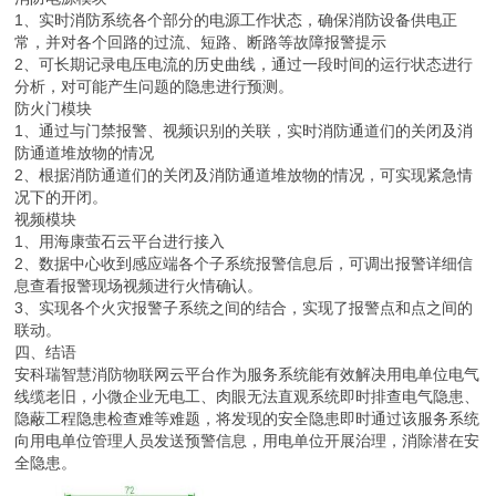
1、实时消防系统各个部分的电源工作状态，确保消防设备供电正
常，并对各个回路的过流、短路、断路等故障报警提示
2、可长期记录电压电流的历史曲线，通过一段时间的运行状态进行
分析，对可能产生问题的隐患进行预测。
防火门模块
1、通过与门禁报警、视频识别的关联，实时消防通道们的关闭及消
防通道堆放物的情况
2、根据消防通道们的关闭及消防通道堆放物的情况，可实现紧急情
况下的开闭。
视频模块
1、用海康萤石云平台进行接入
2、数据中心收到感应端各个子系统报警信息后，可调出报警详细信
息查看报警现场视频进行火情确认。
3、实现各个火灾报警子系统之间的结合，实现了报警点和点之间的
联动。
四、结语
安科瑞智慧消防物联网云平台作为服务系统能有效解决用电单位电气
线缆老旧，小微企业无电工、肉眼无法直观系统即时排查电气隐患、
隐蔽工程隐患检查难等难题，将发现的安全隐患即时通过该服务系统
向用电单位管理人员发送预警信息，用电单位开展治理，消除潜在安
全隐患。