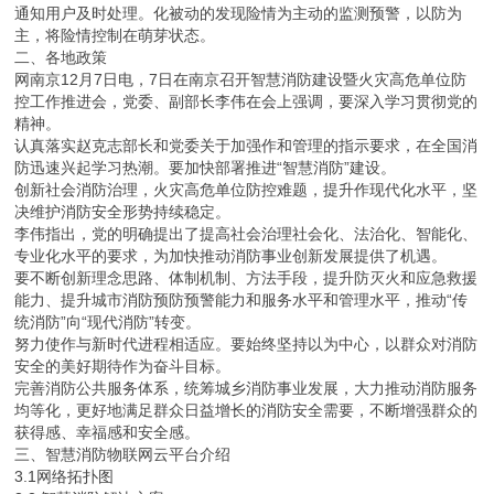
通知用户及时处理。化被动的发现险情为主动的监测预警，以防为
主，将险情控制在萌芽状态。
二、各地政策
网南京12月7日电，7日在南京召开智慧消防建设暨火灾高危单位防
控工作推进会，党委、副部长李伟在会上强调，要深入学习贯彻党的
精神。
认真落实赵克志部长和党委关于加强作和管理的指示要求，在全国消
防迅速兴起学习热潮。要加快部署推进“智慧消防”建设。
创新社会消防治理，火灾高危单位防控难题，提升作现代化水平，坚
决维护消防安全形势持续稳定。
李伟指出，党的明确提出了提高社会治理社会化、法治化、智能化、
专业化水平的要求，为加快推动消防事业创新发展提供了机遇。
要不断创新理念思路、体制机制、方法手段，提升防灭火和应急救援
能力、提升城市消防预防预警能力和服务水平和管理水平，推动“传
统消防”向“现代消防”转变。
努力使作与新时代进程相适应。要始终坚持以为中心，以群众对消防
安全的美好期待作为奋斗目标。
完善消防公共服务体系，统筹城乡消防事业发展，大力推动消防服务
均等化，更好地满足群众日益增长的消防安全需要，不断增强群众的
获得感、幸福感和安全感。
三、智慧消防物联网云平台介绍
3.1网络拓扑图