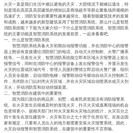
火灾一直是我们生活中难以避免的天灾，大部情况下都难以逃生，特
别是现在高层及高层建筑的增加以及商场超市等群众聚集场所规模的
迅速扩大，消防安全的重要性越来越突出。随着智能建筑技术的发展
和成熟，越来越多的新型建筑采用了智慧消防系统。那么什么是智慧
消防系统呢？下面为大家介绍一下什么是智慧消防系统，智慧消防系
统的主要功能及智慧消防系统的发展前景，一起来看看吧。
一、什么是智慧消防系统
智慧消防系统具备火灾初期自动报警功能，并在消防中心的报警
器上附设有直接通往消防部门的电话、自动灭火控制柜、火警广播系
统等。一旦发生火灾，智慧消防系统能立即本区域火灾报警器上发出
报警信号，同时在消防中心的报警设备上发出报警信号，并显示发生
火灾的位置或区域代号，管理人员接到警情立即启动火警广播，组织
人员安全疏散，启动消防电梯；报警联动信号驱动自动灭火控制柜工
作，关闭防火门以封闭火灾区域，并在火灾区域自动喷洒水或灭火剂
灭火；开动消防泵和自动排烟装置。
二、智慧消防在建筑中的重要性
因为我们居住的商品房，别墅，或者民房里面没有消防报警系
统。在火灾发生后很难及时的发现火灾，扑灭火灾或逃离现场的机会
也变得更小。据相关部门针对火灾发和火灾地点的统计，火灾百分之
四十发生在居住建筑中，火灾有百分之七十死于住房住宅。在发达国
家有规定，只要有人员出入的地方都需要安装火灾报警系统。因此，
火灾自动报警和智慧消防系统，在建筑中的重要性不言而喻。