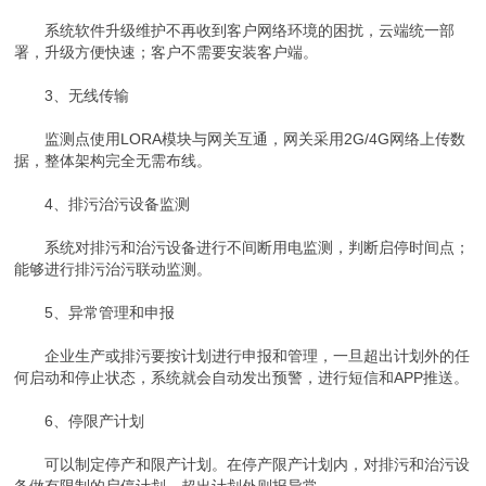
据，整体架构完全无需布线。
4、排污治污设备监测
系统对排污和治污设备进行不间断用电监测，判断启停时间点；
能够进行排污治污联动监测。
5、异常管理和申报
企业生产或排污要按计划进行申报和管理，一旦超出计划外的任
何启动和停止状态，系统就会自动发出预警，进行短信和APP推送。
6、停限产计划
可以制定停产和限产计划。在停产限产计划内，对排污和治污设
备做有限制的启停计划，超出计划外则报异常。
7、数据安全，统一第三方接口
对公网传输数据进行封装加密，保证通讯线路安全；提供统一的
第三方API或SDK开发接口。
8、大数据存储