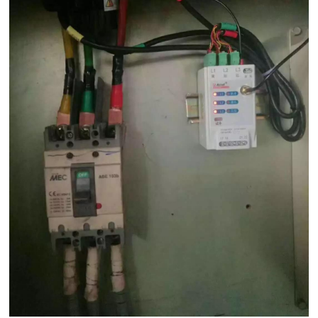
无线表外置互感器方案（不限电流）——安科瑞 鲍静君