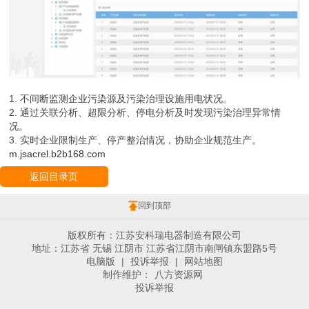
1. 不间断监测企业污染源及污染治理设施用电状况。
2. 通过关联分析、超限分析、停电分析及时发现污染治理异常情
况。
3. 实时企业限制生产、停产整治情况，协助企业规范生产。
m.jsacrel.b2b168.com
返回目录页
回到顶部
版权所有：江苏安科瑞电器制造有限公司
地址：江苏省 无锡 江阴市 江苏省江阴市南闸镇东盟路5号
电脑版
|
投诉举报
|
网站地图
制作维护：
八方资源网
投诉举报