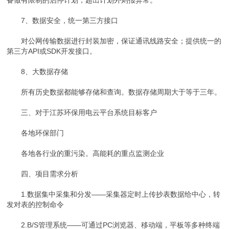
所有历史数据都能够存储和查询。数据存储周期大于等于三年。
三、对于江苏环保用电云平台系统目标客户
各地环保部门
各地各行业的重污染。高能耗的重点监测企业
四、项目需求分析
1.数据集中采集和分发——采集器定时上传抄表数据给中心，转
发对表的控制命令
2.B/S管理系统——可通过PC浏览器、移动端，平板等多种终端
访问，B/S架构的预付费管理平台系统
3.数据安全——数据统一采用无线方式发送，每台网关单与平台
通讯。
4.用电监测——能够对企业下的排污设备和治污设备进行用电监
测。