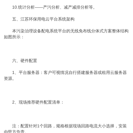
六、硬件配置
1、平台服务器：客户可视情况自行搭建服务器或租用云服务器
资源。
2、现场推荐硬件配置清单：
注：配置针对1个回路，规格根据现场回路电流大小选择，安装
由甲方负责。