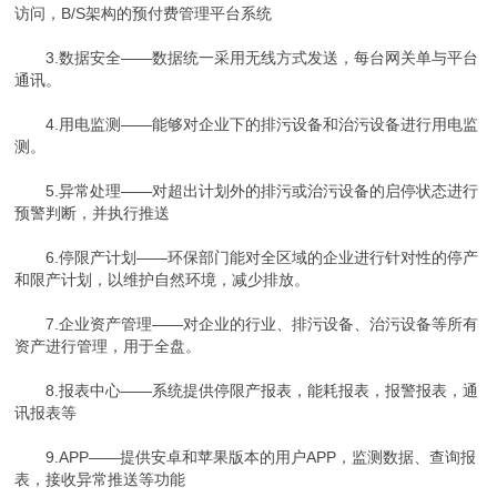
5.异常处理——对超出计划外的排污或治污设备的启停状态进行
预警判断，并执行推送
6.停限产计划——环保部门能对全区域的企业进行针对性的停产
和限产计划，以维护自然环境，减少排放。
7.企业资产管理——对企业的行业、排污设备、治污设备等所有
资产进行管理，用于全盘。
8.报表中心——系统提供停限产报表，能耗报表，报警报表，通
讯报表等
9.APP——提供安卓和苹果版本的用户APP，监测数据、查询报
表，接收异常推送等功能
10.统计分析——产污分析、减产减排分析等。
五、江苏环保用电云平台系统架构
本污染治理设备配电系统平台的无线免布线分体式方案整体结构
如图所示：