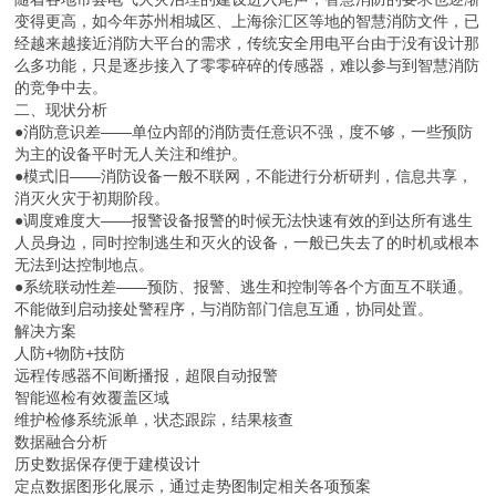
变得更高，如今年苏州相城区、上海徐汇区等地的智慧消防文件，已
经越来越接近消防大平台的需求，传统安全用电平台由于没有设计那
么多功能，只是逐步接入了零零碎碎的传感器，难以参与到智慧消防
的竞争中去。
二、现状分析
●消防意识差——单位内部的消防责任意识不强，度不够，一些预防
为主的设备平时无人关注和维护。
●模式旧——消防设备一般不联网，不能进行分析研判，信息共享，
消灭火灾于初期阶段。
●调度难度大——报警设备报警的时候无法快速有效的到达所有逃生
人员身边，同时控制逃生和灭火的设备，一般已失去了的时机或根本
无法到达控制地点。
●系统联动性差——预防、报警、逃生和控制等各个方面互不联通。
不能做到启动接处警程序，与消防部门信息互通，协同处置。
解决方案
人防+物防+技防
远程传感器不间断播报，超限自动报警
智能巡检有效覆盖区域
维护检修系统派单，状态跟踪，结果核查
数据融合分析
历史数据保存便于建模设计
定点数据图形化展示，通过走势图制定相关各项预案