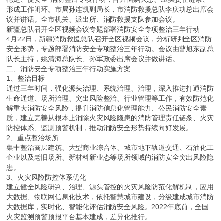
形成工作闭环。市局孙连凯副局长，市消防救援总队李庆功总出席会
议并讲话。全市机关、派出所、消防救援支队参加会议。
新疆总队召开全区视频会议专题部署消防安全专项整治三年行动
4月22日，新疆消防救援总队召开全区视频会议，分析研判全区消防
安全形势，专题部署消防安全专项整治三年行动。会议由曹旭东副总
队长主持，姚清海总队长、孙军政委出席会议并做讲话。
二、消防安全专项整治三年行动实施方案
1、整治目标
通过三年时间，强化源头治理、系统治理、治理，深入推进打通消防
生命通道、场所治理、突出风险整治、行业管理等工作，有效防范化
解重大消防安全风险，提升消防信息化管理能力、公民消防安全素
质，建立完善从根本上消除火灾风险隐患的消防管理责任链条、火灾
防控体系、监测预警机制，推动消防安全形势持续向好发展。
2、重点整治场所
集中整治高层建筑、大型商业综合体、城市地下轨道交通、石油化工
企业以及老旧场所、新材料新业态等场所领域的消防安全突出风险隐
患。
3、火灾风险防控体系优化
建立健全风险研判、治理、源头管控的火灾风险防范化解机制，应用
大数据、物联网信息化技术，依托智慧城市建设，分级建成城市消防
大数据库，实时化、智能化评估消防安全风险。2022年底前，全国
火灾监测预警预报平台基本建成，差异化推行。