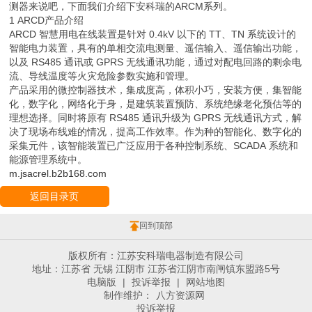
测器来说吧，下面我们介绍下安科瑞的ARCM系列。
1 ARCD产品介绍
ARCD 智慧用电在线装置是针对 0.4kV 以下的 TT、TN 系统设计的
智能电力装置，具有的单相交流电测量、遥信输入、遥信输出功能，
以及 RS485 通讯或 GPRS 无线通讯功能，通过对配电回路的剩余电
流、导线温度等火灾危险参数实施和管理。
产品采用的微控制器技术，集成度高，体积小巧，安装方便，集智能
化，数字化，网络化于身，是建筑装置预防、系统绝缘老化预估等的
理想选择。同时将原有 RS485 通讯升级为 GPRS 无线通讯方式，解
决了现场布线难的情况，提高工作效率。作为种的智能化、数字化的
采集元件，该智能装置已广泛应用于各种控制系统、SCADA 系统和
能源管理系统中。
m.jsacrel.b2b168.com
返回目录页
回到顶部
版权所有：江苏安科瑞电器制造有限公司
地址：江苏省 无锡 江阴市 江苏省江阴市南闸镇东盟路5号
电脑版
|
投诉举报
|
网站地图
制作维护：
八方资源网
投诉举报