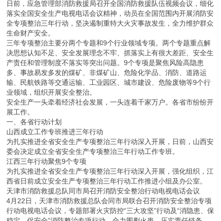
日前，应急管理部消防救援局召开全国消防救援队伍视频会议，细化
落实全国安全生产电视电话会议精神，动员在全国范围内开展消防安
全专项整治三年行动，坚决遏制重特大火灾事故发生，全力维护群众
生命财产安全。
三年专项整治主要分两个专题和9个行业领域专项。两个专题重点解
决思想认知不足、安全发展理念不牢、抓落实上有很大差距、安全生
产责任和管理制度不落实等突出问题。9个专项是聚焦风险高隐患
多、事故易发多发的煤矿、非煤矿山、危险化学品、消防、道路运
输、民航铁路等交通运输、工业园区、城市建设、危险废物等9个行
业领域，组织开展安全整治。
安全生产一头牵着经济社会发展，一头连着千家万户。各省市纷纷开
展工作。
一、各省行动计划
山西成立工作专班推进三年行动
为扎实推进全省安全生产专项整治三年行动深入开展，日前，山西安
委会决定成立全省安全生产专项整治三年行动工作专班。
江西三年行动聚焦9个专项
为扎实推进全省安全生产专项整治三年行动深入开展，强化组织，江
西省日前成立安全生产专项整治三年行动工作推进小组及办公室。
天津市消防救援总队同市局召开消防安全整治行动电视电话会议
4月22日，天津市消防救援总队会同市局联合召开消防安全整治专项
行动电视电话会议，专题部署火灾防控“三大攻坚”行动及“消隐患、保
稳定、促安全”消防整治专项行动，合力围剿火患、压实责任链条、